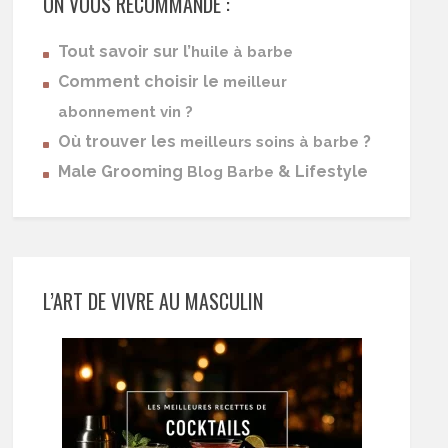
ON VOUS RECOMMANDE :
Tout savoir sur l’
huile à barbe
Comment choisir le
meilleur
abonnement vin ?
Où trouver les
?
meilleurs soins à barbe
Male Grooming
& Lifestyle
Blog Barbe
L’ART DE VIVRE AU MASCULIN