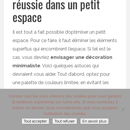
réussie dans un petit
espace
Il est tout à fait possible d’optimiser un petit
espace. Pour ce faire, il faut éliminer les éléments
superflus qui encombrent l’espace. Si tel est le
cas, vous devriez
envisager une décoration
minimaliste
. Voici quelques astuces qui
devraient vous aider. Tout d’abord, optez pour
une palette de couleurs limitée, en évitant les
couleurs vives au profit de couleurs neutres
Comme tous les sites utilisons des cookies pour vous garantir
douces. Puis, choisissez des
meubles
la meilleure expérience sur notre site. Si vous continuez à
fonctionnels et pratiques
qui peuvent être
utiliser ce dernier, nous considérerons que vous acceptez
l'utilisation des cookies.
utilisés pour plusieurs tâches, comme un
Tout accepter
Tout refuser
En savoir plus
canapé-lit
ou des étagères avec des