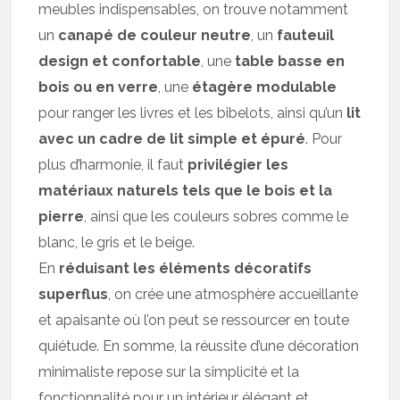
meubles indispensables, on trouve notamment
un
canapé de couleur neutre
, un
fauteuil
design et confortable
, une
table basse en
bois ou en verre
, une
étagère modulable
pour ranger les livres et les bibelots, ainsi qu’un
lit
avec un cadre de lit simple et épuré
. Pour
plus d’harmonie, il faut
privilégier les
matériaux naturels tels que le bois et la
pierre
, ainsi que les couleurs sobres comme le
blanc, le gris et le beige.
En
réduisant les éléments décoratifs
superflus
, on crée une atmosphère accueillante
et apaisante où l’on peut se ressourcer en toute
quiétude. En somme, la réussite d’une décoration
minimaliste repose sur la simplicité et la
fonctionnalité pour un intérieur élégant et