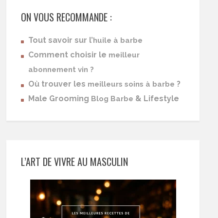
ON VOUS RECOMMANDE :
Tout savoir sur l’
huile à barbe
Comment choisir le
meilleur
abonnement vin ?
Où trouver les
?
meilleurs soins à barbe
Male Grooming
& Lifestyle
Blog Barbe
L’ART DE VIVRE AU MASCULIN