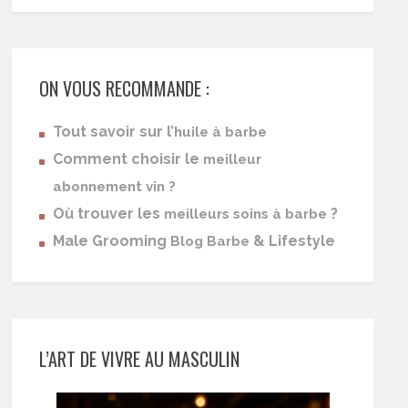
ON VOUS RECOMMANDE :
Tout savoir sur l’
huile à barbe
Comment choisir le
meilleur
abonnement vin ?
Où trouver les
?
meilleurs soins à barbe
Male Grooming
& Lifestyle
Blog Barbe
L’ART DE VIVRE AU MASCULIN