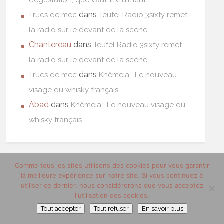
dégustation, que vaut-il vraiment ?
dans
Trucs de mec
Teufel Radio 3sixty remet
la radio sur le devant de la scène
Chantereau
dans
Teufel Radio 3sixty remet
la radio sur le devant de la scène
dans
Trucs de mec
Khêmeia : Le nouveau
visage du whisky français.
Abad
dans
Khêmeia : Le nouveau visage du
whisky français.
Comme tous les sites utilisons des cookies pour vous garantir
la meilleure expérience sur notre site. Si vous continuez à
utiliser ce dernier, nous considérerons que vous acceptez
l'utilisation des cookies.
Tout accepter
Tout refuser
En savoir plus