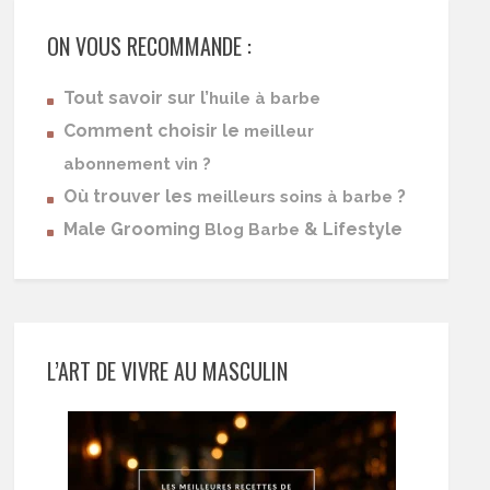
ON VOUS RECOMMANDE :
Tout savoir sur l’
huile à barbe
Comment choisir le
meilleur
abonnement vin ?
Où trouver les
?
meilleurs soins à barbe
Male Grooming
& Lifestyle
Blog Barbe
L’ART DE VIVRE AU MASCULIN