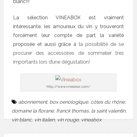
blanc!!!
La sélection VINEABOX est vraiment
intéressante, les amoureux du vin y trouveront
forcément leur compte de part la variété
proposée et aussi grâce à l
a possibilité de se
procurer des accessoires de sommelier très
importants lors d’une dégustation!
http://www.vineabox.com/
abonnement
,
box oenologique
,
côtes du rhône
,
domaine la florane
,
franck thomas
,
la saint valentin
,
vin blanc
,
vin italien
,
vin rouge
,
vineabox