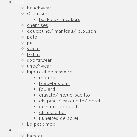
mode
beachwear
Chaussures
baskets/ sneakers
chemises
doudoune/ manteau/ blouson
polo
pull
sweat
t-shirt
sportswear
unde’rwear
bijoux et accessoires
montres
bracelets cuir
foulard
cravate/ nœud papillon
chapeau/ casquette/ béret
ceintures/bretelles….
chaussettes
Lunettes de soleil
Le petit mec
maroquinerie
bagage