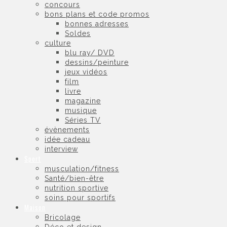
concours
bons plans et code promos
bonnes adresses
Soldes
culture
blu ray/ DVD
dessins/peinture
jeux vidéos
film
livre
magazine
musique
Séries TV
évènements
idée cadeau
interview
Sport
musculation/fitness
Santé/bien-être
nutrition sportive
soins pour sportifs
Maison
Bricolage