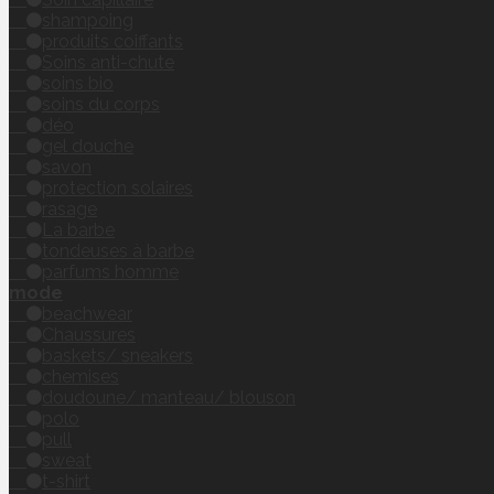
shampoing
produits coiffants
Soins anti-chute
soins bio
soins du corps
déo
gel douche
savon
protection solaires
rasage
La barbe
tondeuses à barbe
parfums homme
mode
beachwear
Chaussures
baskets/ sneakers
chemises
doudoune/ manteau/ blouson
polo
pull
sweat
t-shirt