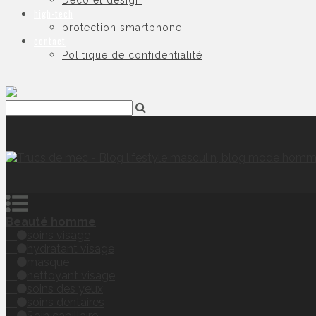
Déco et design
high-tech
protection smartphone
contact
Politique de confidentialité
Beauté homme
soins visage
hydratant visage
masque
nettoyant visage
soins des yeux
soins dentaires
Soin capillaire