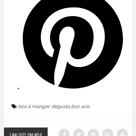
box à manger
,
degusta box avis
3 MAI 2021
PAR MÉLIE