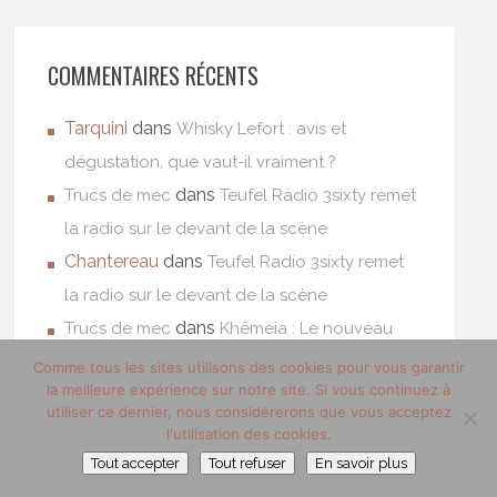
COMMENTAIRES RÉCENTS
Tarquini
dans
Whisky Lefort : avis et
dégustation, que vaut-il vraiment ?
dans
Trucs de mec
Teufel Radio 3sixty remet
la radio sur le devant de la scène
Chantereau
dans
Teufel Radio 3sixty remet
la radio sur le devant de la scène
dans
Trucs de mec
Khêmeia : Le nouveau
visage du whisky français.
Comme tous les sites utilisons des cookies pour vous garantir
la meilleure expérience sur notre site. Si vous continuez à
Abad
dans
Khêmeia : Le nouveau visage du
utiliser ce dernier, nous considérerons que vous acceptez
whisky français.
l'utilisation des cookies.
Tout accepter
Tout refuser
En savoir plus