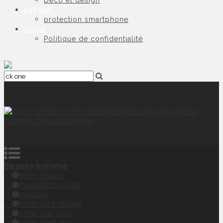
Déco et design
high-tech
protection smartphone
contact
Politique de confidentialité
Beauté homme
soins visage
hydratant visage
masque
nettoyant visage
soins des yeux
soins dentaires