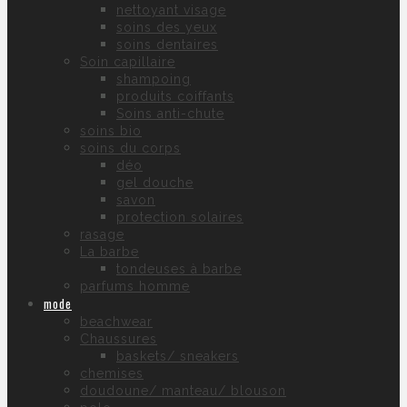
nettoyant visage
soins des yeux
soins dentaires
Soin capillaire
shampoing
produits coiffants
Soins anti-chute
soins bio
soins du corps
déo
gel douche
savon
protection solaires
rasage
La barbe
tondeuses à barbe
parfums homme
mode
beachwear
Chaussures
baskets/ sneakers
chemises
doudoune/ manteau/ blouson