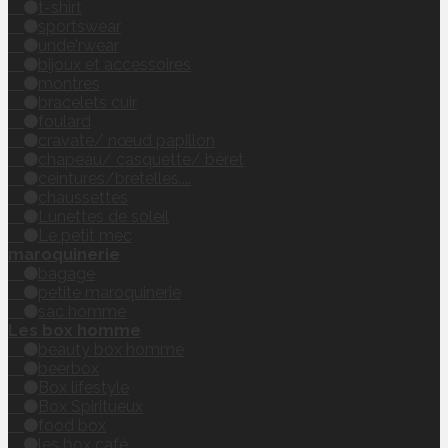
t-shirt
sportswear
unde'rwear
bijoux et accessoires
montres
bracelets cuir
foulard
cravate/ nœud papillon
chapeau/ casquette/ béret
ceintures/bretelles....
chaussettes
Lunettes de soleil
Le petit mec
maroquinerie
bagage
petite maroquinerie
sac homme
Les box homme
beauty box homme
beerbox
Box lifestyle
Box Spiritueux
food box
les box café