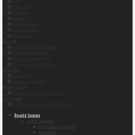
livre
magazine
musique
Séries TV
évènements
idée cadeau
interview
Sport
musculation/fitness
Santé/bien-être
nutrition sportive
soins pour sportifs
Maison
Bricolage
Déco et design
high-tech
protection smartphone
contact
Politique de confidentialité
Beauté homme
soins visage
hydratant visage
masque