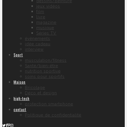
dessins/peinture
jeux vidéos
film
livre
magazine
musique
Séries TV
évènements
idée cadeau
interview
Sport
musculation/fitness
Santé/bien-être
nutrition sportive
soins pour sportifs
Maison
Bricolage
Déco et design
high-tech
protection smartphone
contact
Politique de confidentialité