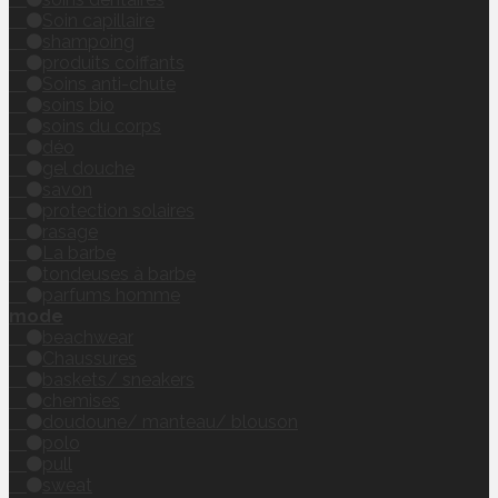
Soin capillaire
shampoing
produits coiffants
Soins anti-chute
soins bio
soins du corps
déo
gel douche
savon
protection solaires
rasage
La barbe
tondeuses à barbe
parfums homme
mode
beachwear
Chaussures
baskets/ sneakers
chemises
doudoune/ manteau/ blouson
polo
pull
sweat