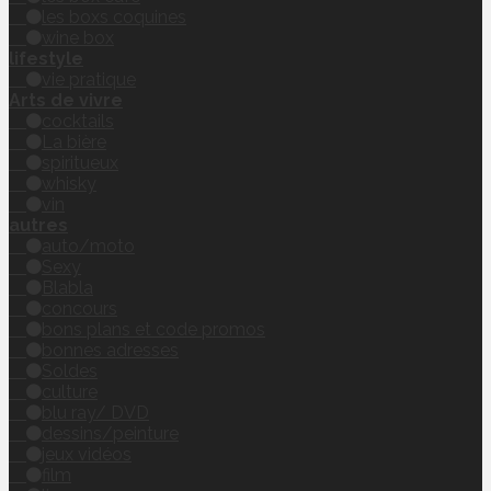
les boxs coquines
wine box
lifestyle
vie pratique
Arts de vivre
cocktails
La bière
spiritueux
whisky
vin
autres
auto/moto
Sexy
Blabla
concours
bons plans et code promos
bonnes adresses
Soldes
culture
blu ray/ DVD
dessins/peinture
jeux vidéos
film