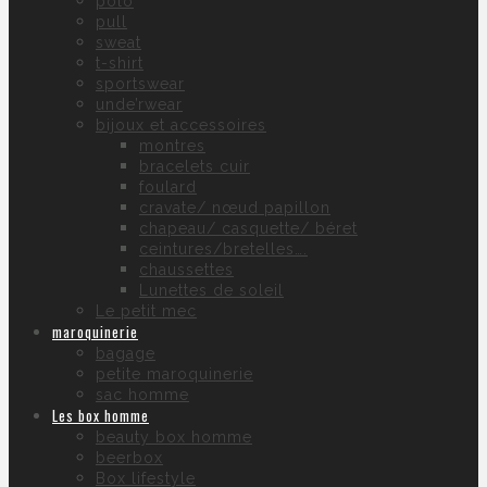
polo
pull
sweat
t-shirt
sportswear
unde’rwear
bijoux et accessoires
montres
bracelets cuir
foulard
cravate/ nœud papillon
chapeau/ casquette/ béret
ceintures/bretelles….
chaussettes
Lunettes de soleil
Le petit mec
maroquinerie
bagage
petite maroquinerie
sac homme
Les box homme
beauty box homme
beerbox
Box lifestyle