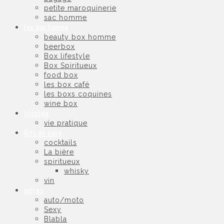
petite maroquinerie
sac homme
Les box homme
beauty box homme
beerbox
Box lifestyle
Box Spiritueux
food box
les box café
les boxs coquines
wine box
lifestyle
vie pratique
Arts de vivre
cocktails
La bière
spiritueux
whisky
vin
autres
auto/moto
Sexy
Blabla