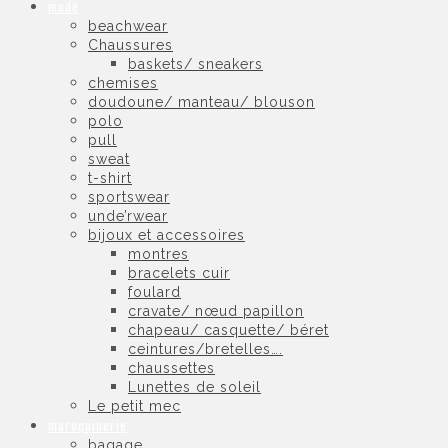
mode
beachwear
Chaussures
baskets/ sneakers
chemises
doudoune/ manteau/ blouson
polo
pull
sweat
t-shirt
sportswear
unde’rwear
bijoux et accessoires
montres
bracelets cuir
foulard
cravate/ nœud papillon
chapeau/ casquette/ béret
ceintures/bretelles….
chaussettes
Lunettes de soleil
Le petit mec
maroquinerie
bagage