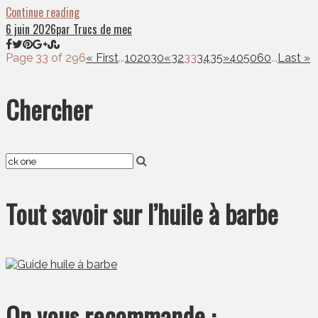
Continue reading
6 juin 2026
par Trucs de mec
Page 33 of 296
« First
...
10
20
30
«
32
33
34
35
»
40
50
60
...
Last »
Chercher
Tout savoir sur l’huile à barbe
On vous recommande :