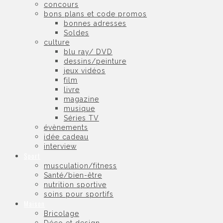
concours
bons plans et code promos
bonnes adresses
Soldes
culture
blu ray/ DVD
dessins/peinture
jeux vidéos
film
livre
magazine
musique
Séries TV
évènements
idée cadeau
interview
Sport
musculation/fitness
Santé/bien-être
nutrition sportive
soins pour sportifs
Maison
Bricolage