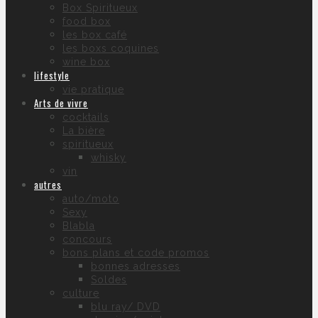
Box Spiritueux
food box
les box café
les boxs coquines
wine box
lifestyle
vie pratique
Arts de vivre
cocktails
La bière
spiritueux
whisky
vin
autres
auto/moto
Sexy
Blabla
concours
bons plans et code promos
bonnes adresses
Soldes
culture
blu ray/ DVD