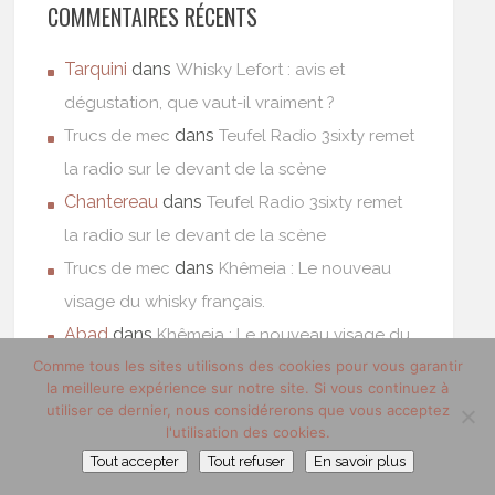
COMMENTAIRES RÉCENTS
Tarquini
dans
Whisky Lefort : avis et
dégustation, que vaut-il vraiment ?
dans
Trucs de mec
Teufel Radio 3sixty remet
la radio sur le devant de la scène
Chantereau
dans
Teufel Radio 3sixty remet
la radio sur le devant de la scène
dans
Trucs de mec
Khêmeia : Le nouveau
visage du whisky français.
Abad
dans
Khêmeia : Le nouveau visage du
Comme tous les sites utilisons des cookies pour vous garantir
whisky français.
la meilleure expérience sur notre site. Si vous continuez à
utiliser ce dernier, nous considérerons que vous acceptez
l'utilisation des cookies.
Tout accepter
Tout refuser
En savoir plus