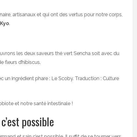
inaire, artisanaux et qui ont des vertus pour notre corps,
Kyo
.
ouvrons les deux saveurs thé vert Sencha soit avec du
 fleurs d’hibiscus.
 un ingrédient phare : Le Scoby. Traduction : Culture
biote et notre santé intestinale !
c’est possible
d et sain c’est possible. Il suffit de se tourner vers