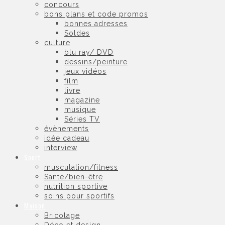
concours
bons plans et code promos
bonnes adresses
Soldes
culture
blu ray/ DVD
dessins/peinture
jeux vidéos
film
livre
magazine
musique
Séries TV
évènements
idée cadeau
interview
Sport
musculation/fitness
Santé/bien-être
nutrition sportive
soins pour sportifs
Maison
Bricolage