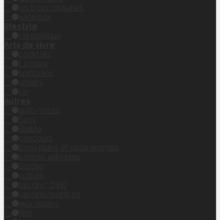
les boxs coquines
wine box
lifestyle
vie pratique
Arts de vivre
cocktails
La bière
spiritueux
whisky
vin
autres
auto/moto
Sexy
Blabla
concours
bons plans et code promos
bonnes adresses
Soldes
culture
blu ray/ DVD
dessins/peinture
jeux vidéos
film