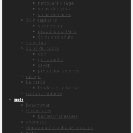
nettoyant visage
soins des yeux
soins dentaires
Soin capillaire
shampoing
produits coiffants
Soins anti-chute
soins bio
soins du corps
déo
gel douche
savon
protection solaires
rasage
La barbe
tondeuses à barbe
parfums homme
mode
beachwear
Chaussures
baskets/ sneakers
chemises
doudoune/ manteau/ blouson