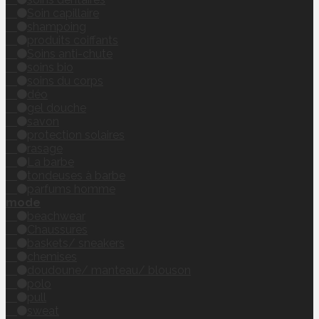
Soin capillaire
shampoing
produits coiffants
Soins anti-chute
soins bio
soins du corps
déo
gel douche
savon
protection solaires
rasage
La barbe
tondeuses à barbe
parfums homme
mode
beachwear
Chaussures
baskets/ sneakers
chemises
doudoune/ manteau/ blouson
polo
pull
sweat