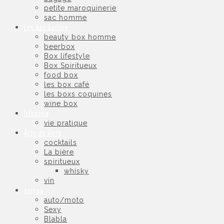
petite maroquinerie
sac homme
Les box homme
beauty box homme
beerbox
Box lifestyle
Box Spiritueux
food box
les box café
les boxs coquines
wine box
lifestyle
vie pratique
Arts de vivre
cocktails
La bière
spiritueux
whisky
vin
autres
auto/moto
Sexy
Blabla