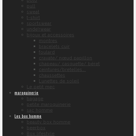
polo
pull
sweat
t-shirt
sportswear
unde’rwear
bijoux et accessoires
montres
bracelets cuir
foulard
cravate/ nœud papillon
chapeau/ casquette/ béret
ceintures/bretelles….
chaussettes
Lunettes de soleil
Le petit mec
maroquinerie
bagage
petite maroquinerie
sac homme
Les box homme
beauty box homme
beerbox
Box lifestyle