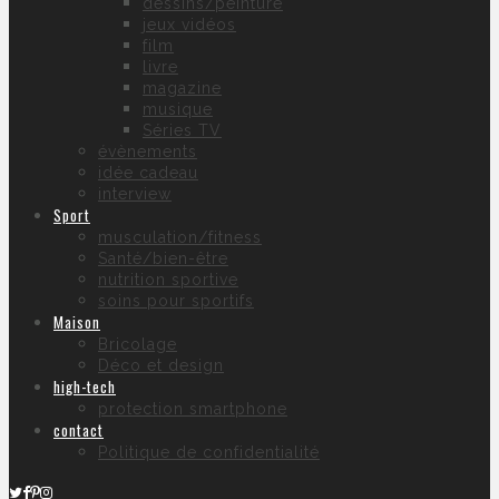
dessins/peinture
jeux vidéos
film
livre
magazine
musique
Séries TV
évènements
idée cadeau
interview
Sport
musculation/fitness
Santé/bien-être
nutrition sportive
soins pour sportifs
Maison
Bricolage
Déco et design
high-tech
protection smartphone
contact
Politique de confidentialité