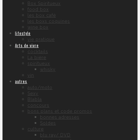
Box Spiritueux
food box
les box café
les boxs coquines
wine box
lifestyle
vie pratique
Arts de vivre
cocktails
La bière
spiritueux
whisky
vin
autres
auto/moto
Sexy
Blabla
concours
bons plans et code promos
bonnes adresses
Soldes
culture
blu ray/ DVD