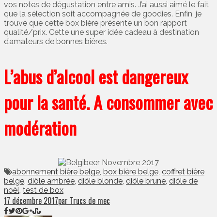
vos notes de dégustation entre amis. J’ai aussi aimé le fait
que la sélection soit accompagnée de goodies. Enfin, je
trouve que cette box bière présente un bon rapport
qualité/prix. Cette une super idée cadeau à destination
d’amateurs de bonnes bières.
L’abus d’alcool est dangereux
pour la santé. A consommer avec
modération
abonnement bière belge
,
box bière belge
,
coffret bière
belge
,
diôle ambrée
,
diôle blonde
,
diôle brune
,
diôle de
noël
,
test de box
17 décembre 2017
par Trucs de mec