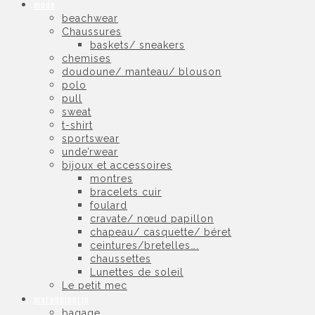
mode
beachwear
Chaussures
baskets/ sneakers
chemises
doudoune/ manteau/ blouson
polo
pull
sweat
t-shirt
sportswear
unde’rwear
bijoux et accessoires
montres
bracelets cuir
foulard
cravate/ nœud papillon
chapeau/ casquette/ béret
ceintures/bretelles….
chaussettes
Lunettes de soleil
Le petit mec
maroquinerie
bagage