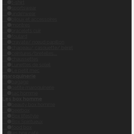
t-shirt
sportswear
unde'rwear
bijoux et accessoires
montres
bracelets cuir
foulard
cravate/ nœud papillon
chapeau/ casquette/ béret
ceintures/bretelles....
chaussettes
Lunettes de soleil
Le petit mec
maroquinerie
bagage
petite maroquinerie
sac homme
Les box homme
beauty box homme
beerbox
Box lifestyle
Box Spiritueux
food box
les box café