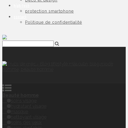
Déco et design
high-tech
protection smartphone
contact
Politique de confidentialité
Beauté homme
soins visage
hydratant visage
masque
nettoyant visage
soins des yeux
soins dentaires