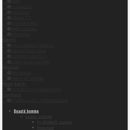
livre
magazine
musique
Séries TV
évènements
idée cadeau
interview
Sport
musculation/fitness
Santé/bien-être
nutrition sportive
soins pour sportifs
Maison
Bricolage
Déco et design
high-tech
protection smartphone
contact
Politique de confidentialité
Beauté homme
soins visage
hydratant visage
masque