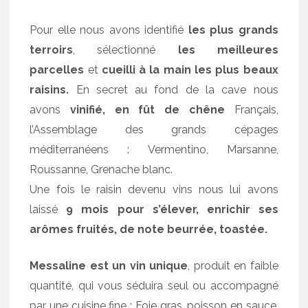
Pour elle nous avons identifié
les plus grands
terroirs
, sélectionné
les meilleures
parcelles
et
cueilli à la main les plus beaux
raisins.
En secret au fond de la cave nous
avons
vinifié, en fût de chêne
Français,
l’Assemblage des grands cépages
méditerranéens : Vermentino, Marsanne,
Roussanne, Grenache blanc.
Une fois le raisin devenu vins nous lui avons
laissé
9 mois pour s’élever, enrichir ses
arômes fruités, de note beurrée, toastée.
Messaline est un vin unique
, produit en faible
quantité, qui vous séduira seul ou accompagné
par une cuisine fine : Foie gras, poisson en sauce,