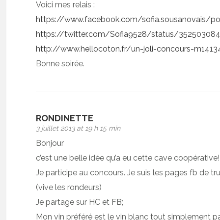
Voici mes relais :
https://www.facebook.com/sofia.sousanovais/p
https://twitter.com/Sofia9528/status/3525030
http://www.hellocoton.fr/un-joli-concours-m141
Bonne soirée.
RONDINETTE
3 juillet 2013 at 19 h 15 min
Bonjour
c’est une belle idée qu’a eu cette cave coopérative!
Je participe au concours. Je suis les pages fb de t
(vive les rondeurs)
Je partage sur HC et FB;
Mon vin préféré est le vin blanc tout simplement pa