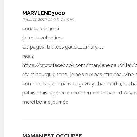
MARYLENE3000
3 juillet 2013 at 9 h 04 min
coucou et merci
je tente volontiers
les pages fb likées gaud……….;;mary………
relais
https://www.facebook.com/marylene.gaudrillet
étant bourguignone , je ne veux pas etre chauvine
comme , le pommard, le gevrey chambertin, le cha
palais mais j’apprècie énormément les vins d’ Alsa
merci bonne journée
MAMAN EST OCCUPÉE