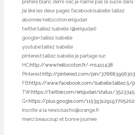
préfere blanc demi-sec je n’aime pas le sucré dans 
j’ai liké les deux pages facebook:isabelle taillez
abonnée hellocoton:erisjudari
twitter:taillez isabelle (@erisjudari)
google+:taillez isabelle
youtube:taillez isabelle
pinterest:taillez isabelle je partage sur:
HC:
http://www.hellocoton.fr/-m1411438
Pinterest:
http://pinterest.com/pin/3766839563
FB:
https://www.facebook.com/isabelle.taillez.
TW:
https://twitter.com/erisjudari/status/3523
G+:
https://plus.google.com/115393129197705202
inscrite a la news:isacho@orange.fr
merci beaucoup et bonne journée