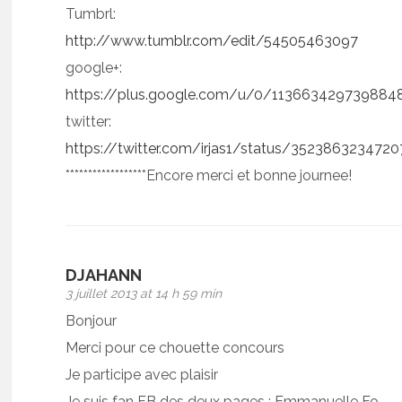
Tumbrl:
http://www.tumblr.com/edit/54505463097
google+:
https://plus.google.com/u/0/11366342973988
twitter:
https://twitter.com/irjas1/status/352386323472
******************Encore merci et bonne journee!
DJAHANN
3 juillet 2013 at 14 h 59 min
Bonjour
Merci pour ce chouette concours
Je participe avec plaisir
Je suis fan FB des deux pages : Emmanuelle Fo