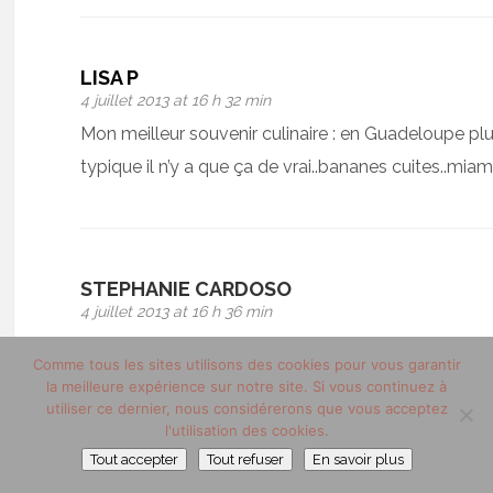
LISA P
4 juillet 2013 at 16 h 32 min
Mon meilleur souvenir culinaire : en Guadeloupe p
typique il n’y a que ça de vrai..bananes cuites..mia
STEPHANIE CARDOSO
4 juillet 2013 at 16 h 36 min
Bonsoir, merci pour ce concours, je participe
Comme tous les sites utilisons des cookies pour vous garantir
j’aime les deux pages fb stephanie cardoso
la meilleure expérience sur notre site. Si vous continuez à
utiliser ce dernier, nous considérerons que vous acceptez
et mon meilleure souvenirs culinaire est la cuisine c
l'utilisation des cookies.
bonne soirée
Tout accepter
Tout refuser
En savoir plus