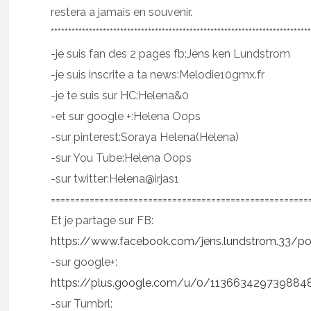
restera a jamais en souvenir.
**************************************************************************
-je suis fan des 2 pages fb:Jens ken Lundstrom
-je suis inscrite a ta news:Melodie10gmx.fr
-je te suis sur HC:Helena&0
-et sur google +:Helena Oops
-sur pinterest:Soraya Helena(Helena)
-sur You Tube:Helena Oops
-sur twitter:Helena@irjas1
=====================================================
Et je partage sur FB:
https://www.facebook.com/jens.lundstrom.33/p
-sur google+:
https://plus.google.com/u/0/11366342973988
-sur Tumbrl: