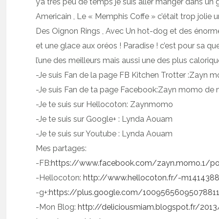
y’a très peu de temps je suis aller manger dans u
Americain , Le « Memphis Coffe » c’était trop joli
Des Oignon Rings , Avec Un hot-dog et des énorme
et une glace aux oréos ! Paradise ! c’est pour sa qu
l’une des meilleurs mais aussi une des plus caloriqu
-Je suis Fan de la page FB Kitchen Trotter :Zayn
-Je suis Fan de ta page Facebook:Zayn momo de
-Je te suis sur Hellocoton: Zaynmomo
-Je te suis sur Google+ : Lynda Aouam
-Je te suis sur Youtube : Lynda Aouam
Mes partages:
-FB:
https://www.facebook.com/zayn.momo.1/p
-Hellocoton:
http://www.hellocoton.fr/-m141438
-g+:
https://plus.google.com/100956560950788
-Mon Blog:
http://deliciousmiam.blogspot.fr/201