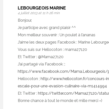
LEBOURGEOIS MARINE
4 juillet 2013 at 11 h 26 min
Bonjour,
Je participe avec grand plaisir ^^
Mon meilleur souvenir : Un poulet à l’ananas
J’aime les deux pages Facebook : Marine Lebourge
Vous suis sur Hellocoton : mama27120
Et Twitter : @Mama27120
J’ai partagé via Facebook ;:
https://www.facebook.com/Mama.Lebourgeois/
Hellocoton ;
http://www.hellocoton.fr/concours-in
escale-pour-une-evasion-culinaire-via-m1414994
Et Twitter :
https://twitter.com/Mama27120/sta
Bonne chance à tout le monde et mille merci =)