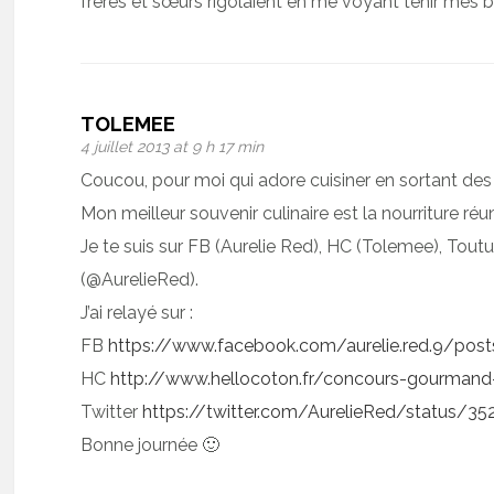
frères et sœurs rigolaient en me voyant tenir mes 
TOLEMEE
4 juillet 2013 at 9 h 17 min
Coucou, pour moi qui adore cuisiner en sortant des s
Mon meilleur souvenir culinaire est la nourriture ré
Je te suis sur FB (Aurelie Red), HC (Tolemee), Toutu
(@AurelieRed).
J’ai relayé sur :
FB
https://www.facebook.com/aurelie.red.9/po
HC
http://www.hellocoton.fr/concours-gourman
Twitter
https://twitter.com/AurelieRed/status/
Bonne journée 🙂