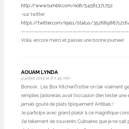
http://www.tumblr.com/edit/54581371752
-sur twitter:
https://twitter.com/irjas1/status/352689887121
—————————————————————————
Voila, encore merci et passes une bonne journee!
AOUAM LYNDA
4 juillet 2013 at 8 h 45 min
Bonsoir , Les Box KitchenTrotter on l’air vraiment ge
remplies j’adorerais avoir l’occasion d’en tester une e
jamais gouté de plats tipiquement Antillais !
Je participe avec grand plaisir à ce magnifique con
J’ai tellement de souvenirs Culinaires que je ne sait p