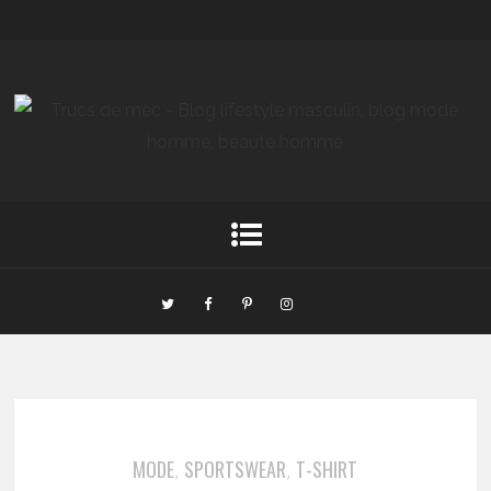
MODE
SPORTSWEAR
T-SHIRT
,
,