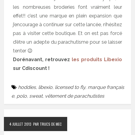
les nombreuses broderies font vraiment leur
effet!! c’est une marque en plein expansion que
j’encourage à continuer sur cette lancée, n’hésitez
pas à visiter cette boutique. Et on est pas forcé
d’être un adepte du parachutisme pour se laisser
tenter 😉
Dorénavant, retrouvez
les produits Libexio
sur Cdiscount !
hoddies
,
libexio
,
licensed to fly
,
marque français
e
,
polo
,
sweat
,
vêtement de parachutistes
4 JUILLET 2013
PAR TRUCS DE MEC