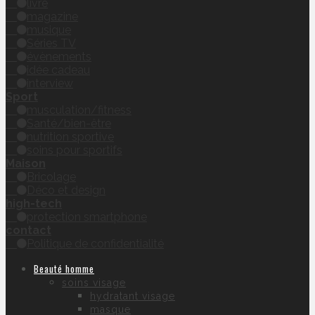
livre
magazine
musique
Séries TV
évènements
idée cadeau
interview
Sport
musculation/fitness
Santé/bien-être
nutrition sportive
soins pour sportifs
Maison
Bricolage
Déco et design
high-tech
protection smartphone
contact
Politique de confidentialité
Beauté homme
soins visage
hydratant visage
masque