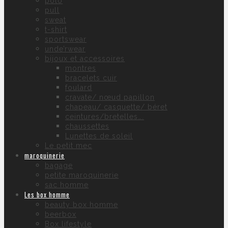
polo
pull
sweat
t-shirt
sportswear
unde’rwear
bijoux et accessoires
montres
bracelets cuir
foulard
cravate/ nœud papillon
chapeau/ casquette/ béret
ceintures/bretelles….
chaussettes
Lunettes de soleil
Le petit mec
maroquinerie
bagage
petite maroquinerie
sac homme
Les box homme
beauty box homme
beerbox
Box lifestyle