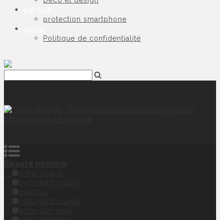
Déco et design
high-tech
protection smartphone
contact
Politique de confidentialité
Beauté homme
soins visage
hydratant visage
masque
nettoyant visage
soins des yeux
soins dentaires