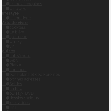
les boxs coquines
wine box
lifestyle
vie pratique
Arts de vivre
cocktails
La bière
spiritueux
whisky
vin
autres
auto/moto
Sexy
Blabla
concours
bons plans et code promos
bonnes adresses
Soldes
culture
blu ray/ DVD
dessins/peinture
jeux vidéos
film