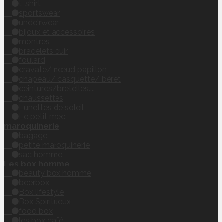
t-shirt
sportswear
unde'rwear
bijoux et accessoires
montres
bracelets cuir
foulard
cravate/ nœud papillon
chapeau/ casquette/ béret
ceintures/bretelles....
chaussettes
Lunettes de soleil
Le petit mec
maroquinerie
bagage
petite maroquinerie
sac homme
Les box homme
beauty box homme
beerbox
Box lifestyle
Box Spiritueux
food box
les box café