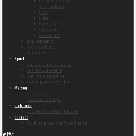
dessins/peinture
jeux vidéos
film
livre
magazine
musique
Séries TV
évènements
idée cadeau
interview
Sport
musculation/fitness
Santé/bien-être
nutrition sportive
soins pour sportifs
Maison
Bricolage
Déco et design
high-tech
protection smartphone
contact
Politique de confidentialité