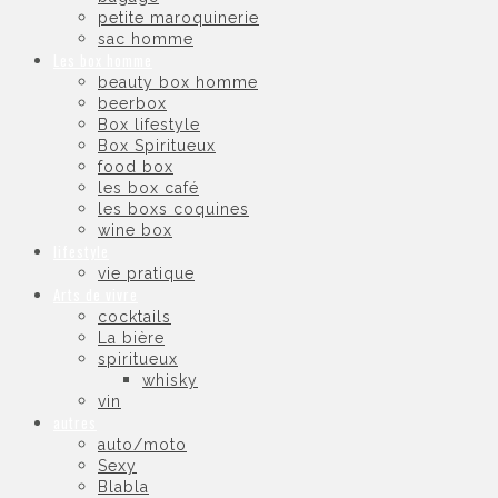
petite maroquinerie
sac homme
Les box homme
beauty box homme
beerbox
Box lifestyle
Box Spiritueux
food box
les box café
les boxs coquines
wine box
lifestyle
vie pratique
Arts de vivre
cocktails
La bière
spiritueux
whisky
vin
autres
auto/moto
Sexy
Blabla