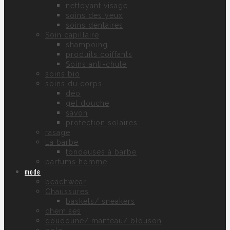
nettoyant visage
soins des yeux
soins dentaires
Soin capillaire
shampoing
produits coiffants
Soins anti-chute
soins bio
soins du corps
déo
gel douche
savon
protection solaires
rasage
La barbe
tondeuses à barbe
parfums homme
mode
beachwear
Chaussures
baskets/ sneakers
chemises
doudoune/ manteau/ blouson