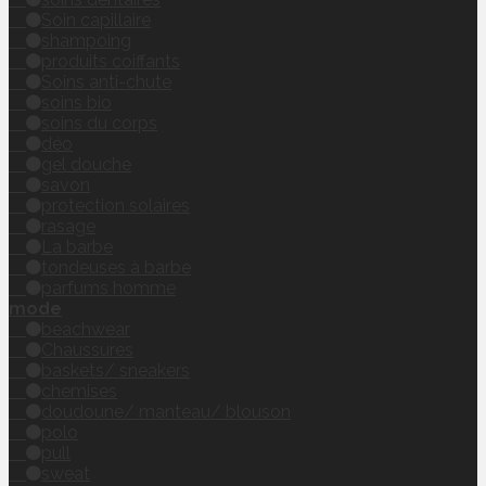
Soin capillaire
shampoing
produits coiffants
Soins anti-chute
soins bio
soins du corps
déo
gel douche
savon
protection solaires
rasage
La barbe
tondeuses à barbe
parfums homme
mode
beachwear
Chaussures
baskets/ sneakers
chemises
doudoune/ manteau/ blouson
polo
pull
sweat