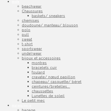
mode
beachwear
Chaussures
baskets/ sneakers
chemises
doudoune/ manteau/ blouson
polo
pull
sweat
t-shirt
sportswear
unde’rwear
bijoux et accessoires
montres
bracelets cuir
foulard
cravate/ nœud papillon
chapeau/ casquette/ béret
ceintures/bretelles….
chaussettes
Lunettes de soleil
Le petit mec
maroquinerie
bagage