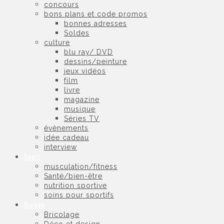
concours
bons plans et code promos
bonnes adresses
Soldes
culture
blu ray/ DVD
dessins/peinture
jeux vidéos
film
livre
magazine
musique
Séries TV
évènements
idée cadeau
interview
Sport
musculation/fitness
Santé/bien-être
nutrition sportive
soins pour sportifs
Maison
Bricolage