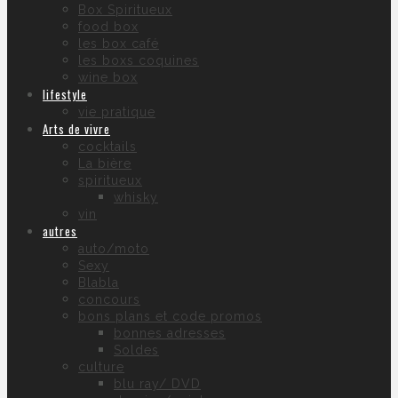
Box Spiritueux
food box
les box café
les boxs coquines
wine box
lifestyle
vie pratique
Arts de vivre
cocktails
La bière
spiritueux
whisky
vin
autres
auto/moto
Sexy
Blabla
concours
bons plans et code promos
bonnes adresses
Soldes
culture
blu ray/ DVD