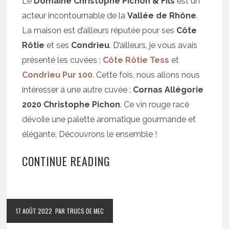
Le
Domaine Christophe Pichon & Fils
est un
acteur incontournable de la
Vallée de Rhône
.
La maison est d’ailleurs réputée pour ses
Côte
Rôtie
et ses
Condrieu
. D’ailleurs, je vous avais
présenté les cuvées :
Côte Rôtie Tess
et
Condrieu Pur 100
. Cette fois, nous allons nous
intéresser à une autre cuvée :
Cornas Allégorie
2020 Christophe Pichon
. Ce vin rouge racé
dévoile une palette aromatique gourmande et
élégante. Découvrons le ensemble !
CONTINUE READING
17 AOÛT 2022
PAR TRUCS DE MEC