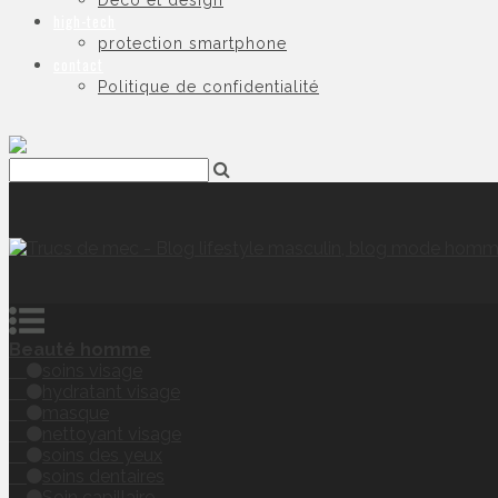
Déco et design
high-tech
protection smartphone
contact
Politique de confidentialité
Beauté homme
soins visage
hydratant visage
masque
nettoyant visage
soins des yeux
soins dentaires
Soin capillaire