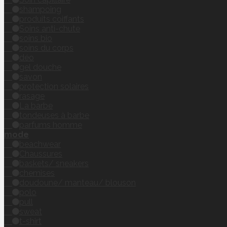
shampoing
produits coiffants
Soins anti-chute
soins bio
soins du corps
déo
gel douche
savon
protection solaires
rasage
La barbe
tondeuses à barbe
parfums homme
mode
beachwear
Chaussures
baskets/ sneakers
chemises
doudoune/ manteau/ blouson
polo
pull
sweat
t-shirt