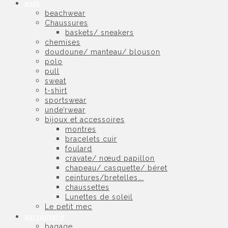
mode
beachwear
Chaussures
baskets/ sneakers
chemises
doudoune/ manteau/ blouson
polo
pull
sweat
t-shirt
sportswear
unde’rwear
bijoux et accessoires
montres
bracelets cuir
foulard
cravate/ nœud papillon
chapeau/ casquette/ béret
ceintures/bretelles….
chaussettes
Lunettes de soleil
Le petit mec
maroquinerie
bagage