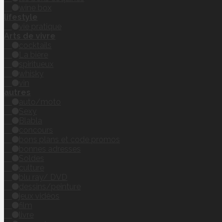
wine box
lifestyle
vie pratique
Arts de vivre
cocktails
La bière
spiritueux
whisky
vin
autres
auto/moto
Sexy
Blabla
concours
bons plans et code promos
bonnes adresses
Soldes
culture
blu ray/ DVD
dessins/peinture
jeux vidéos
film
livre