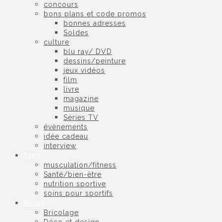
concours
bons plans et code promos
bonnes adresses
Soldes
culture
blu ray/ DVD
dessins/peinture
jeux vidéos
film
livre
magazine
musique
Séries TV
évènements
idée cadeau
interview
Sport
musculation/fitness
Santé/bien-être
nutrition sportive
soins pour sportifs
Maison
Bricolage