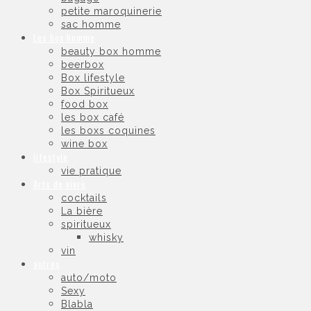
petite maroquinerie
sac homme
Les box homme
beauty box homme
beerbox
Box lifestyle
Box Spiritueux
food box
les box café
les boxs coquines
wine box
lifestyle
vie pratique
Arts de vivre
cocktails
La bière
spiritueux
whisky
vin
autres
auto/moto
Sexy
Blabla