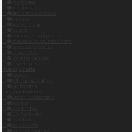
sportswear
unde'rwear
bijoux et accessoires
montres
bracelets cuir
foulard
cravate/ nœud papillon
chapeau/ casquette/ béret
ceintures/bretelles....
chaussettes
Lunettes de soleil
Le petit mec
maroquinerie
bagage
petite maroquinerie
sac homme
Les box homme
beauty box homme
beerbox
Box lifestyle
Box Spiritueux
food box
les box café
les boxs coquines