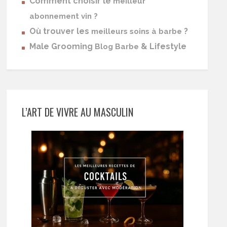
Comment choisir le
meilleur
abonnement vin ?
Où trouver les
?
meilleurs soins à barbe
Male Grooming
& Lifestyle
Blog Barbe
L’ART DE VIVRE AU MASCULIN