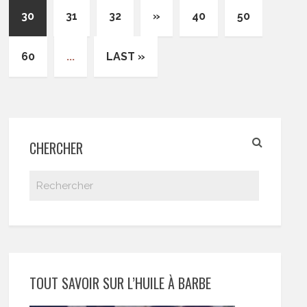
30
31
32
»
40
50
60
...
LAST »
CHERCHER
TOUT SAVOIR SUR L’HUILE À BARBE