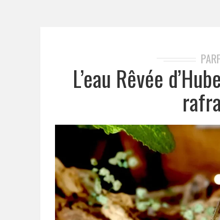
PAR
L’eau Rêvée d’Hube
rafr