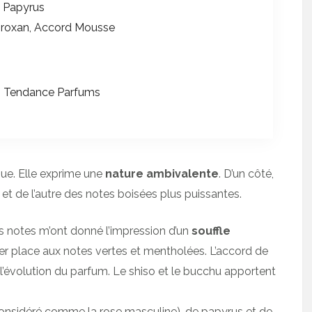
, Papyrus
broxan, Accord Mousse
ez Tendance Parfums
que. Elle exprime une
nature ambivalente
. D’un côté,
t de l’autre des notes boisées plus puissantes.
es notes m’ont donné l’impression d’un
souffle
sser place aux notes vertes et mentholées. L’accord de
l’évolution du parfum. Le shiso et le bucchu apportent
onsidéré comme la rose masculine), de papyrus et de