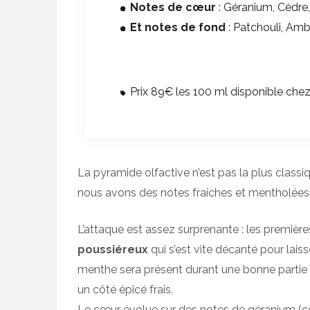
Notes de cœur
: Géranium, Cèdre
Et notes de fond
: Patchouli, Am
Prix 89€ les 100 ml disponible ch
La pyramide olfactive n’est pas la plus classi
nous avons des notes fraîches et mentholées e
L’attaque est assez surprenante : les premièr
poussiéreux
qui s’est vite décanté pour lai
menthe sera présent durant une bonne partie 
un côté épicé frais.
Le cœur évolue sur des notes de géranium (c