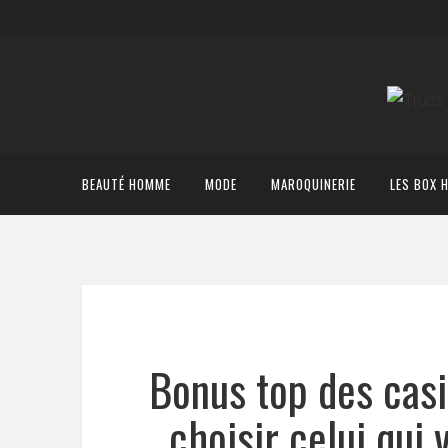
BEAUTÉ HOMME
MODE
MAROQUINERIE
LES BOX 
Bonus top des cas
choisir celui qui