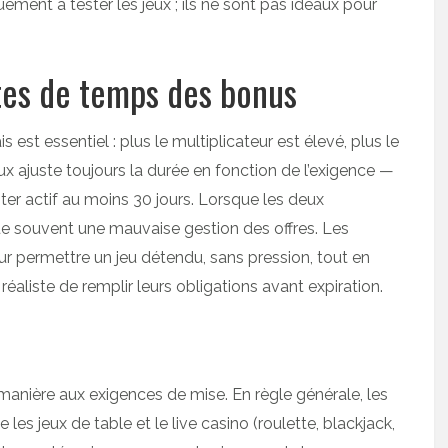
ent à tester les jeux ; ils ne sont pas idéaux pour
ites de temps des bonus
s est essentiel : plus le multiplicateur est élevé, plus le
x ajuste toujours la durée en fonction de l’exigence —
ter actif au moins 30 jours. Lorsque les deux
e souvent une mauvaise gestion des offres. Les
ur permettre un jeu détendu, sans pression, tout en
éaliste de remplir leurs obligations avant expiration.
anière aux exigences de mise. En règle générale, les
es jeux de table et le live casino (roulette, blackjack,