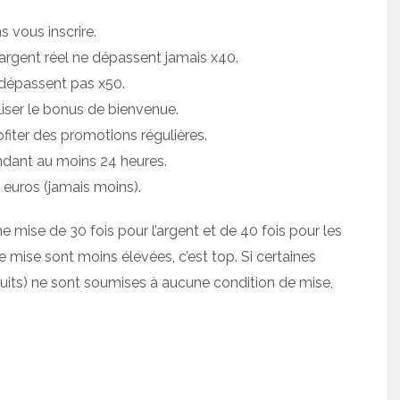
 vous inscrire.
 argent réel ne dépassent jamais x40.
e dépassent pas x50.
liser le bonus de bienvenue.
fiter des promotions régulières.
endant au moins 24 heures.
euros (jamais moins).
 mise de 30 fois pour l’argent et de 40 fois pour les
de mise sont moins élevées, c’est top. Si certaines
uits) ne sont soumises à aucune condition de mise,