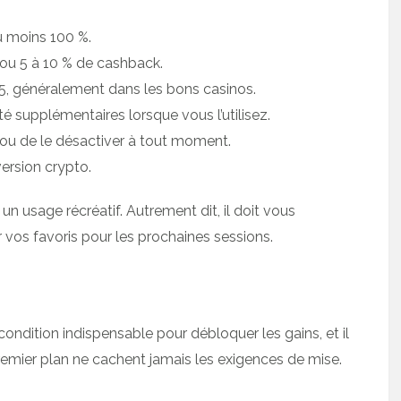
u moins 100 %.
ou 5 à 10 % de cashback.
 5, généralement dans les bons casinos.
é supplémentaires lorsque vous l’utilisez.
ou de le désactiver à tout moment.
version crypto.
 un usage récréatif. Autrement dit, il doit vous
r vos favoris pour les prochaines sessions.
condition indispensable pour débloquer les gains, et il
 premier plan ne cachent jamais les exigences de mise.