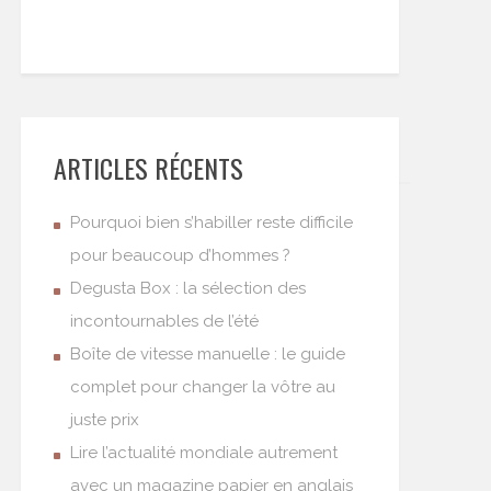
ARTICLES RÉCENTS
Pourquoi bien s’habiller reste difficile
pour beaucoup d’hommes ?
Degusta Box : la sélection des
incontournables de l’été
Boîte de vitesse manuelle : le guide
complet pour changer la vôtre au
juste prix
Lire l’actualité mondiale autrement
avec un magazine papier en anglais