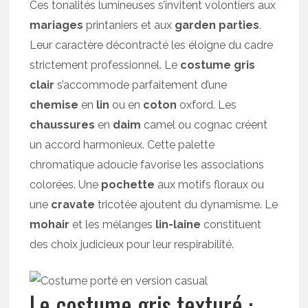
Ces tonalités lumineuses s’invitent volontiers aux
mariages
printaniers et aux
garden parties
.
Leur caractère décontracté les éloigne du cadre
strictement professionnel. Le
costume gris
clair
s’accommode parfaitement d’une
chemise
en
lin
ou en
coton
oxford. Les
chaussures
en
daim
camel ou cognac créent
un accord harmonieux. Cette palette
chromatique adoucie favorise les associations
colorées. Une
pochette
aux motifs floraux ou
une
cravate
tricotée ajoutent du dynamisme. Le
mohair
et les mélanges
lin-laine
constituent
des choix judicieux pour leur respirabilité.
Le costume gris texturé :