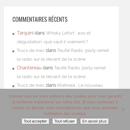
COMMENTAIRES RÉCENTS
Tarquini
dans
Whisky Lefort : avis et
dégustation, que vaut-il vraiment ?
dans
Trucs de mec
Teufel Radio 3sixty remet
la radio sur le devant de la scène
Chantereau
dans
Teufel Radio 3sixty remet
la radio sur le devant de la scène
dans
Trucs de mec
Khêmeia : Le nouveau
visage du whisky français.
Comme tous les sites utilisons des cookies pour vous garantir
la meilleure expérience sur notre site. Si vous continuez à
Abad
dans
Khêmeia : Le nouveau visage du
utiliser ce dernier, nous considérerons que vous acceptez
whisky français.
l'utilisation des cookies.
Tout accepter
Tout refuser
En savoir plus