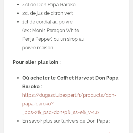
4cl de Don Papa Baroko
2cl de jus de citron vert
1cl de cordial au poivre
(ex : Monin Paragon White
Penja Pepper) ou un sirop au
poivre maison
Pour aller plus loin :
Où acheter le Coffret Harvest Don Papa
Baroko
:
https://dugasclubexpert.fr/products/don-
papa-baroko?
_pos=2&_psq=don+p&_ss=e&_v=1.0
En savoir plus sur l’univers de Don Papa :