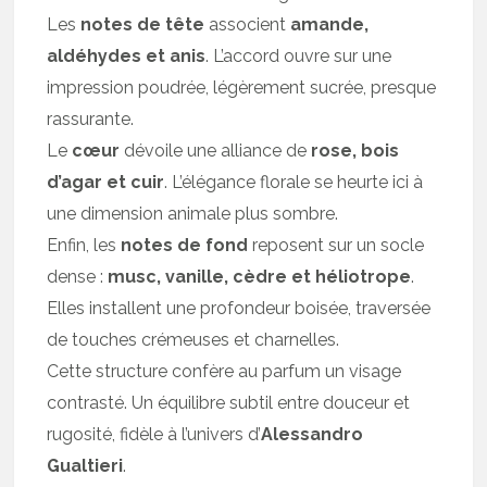
Les
notes de tête
associent
amande,
aldéhydes et anis
. L’accord ouvre sur une
impression poudrée, légèrement sucrée, presque
rassurante.
Le
cœur
dévoile une alliance de
rose, bois
d’agar et cuir
. L’élégance florale se heurte ici à
une dimension animale plus sombre.
Enfin, les
notes de fond
reposent sur un socle
dense :
musc, vanille, cèdre et héliotrope
.
Elles installent une profondeur boisée, traversée
de touches crémeuses et charnelles.
Cette structure confère au parfum un visage
contrasté. Un équilibre subtil entre douceur et
rugosité, fidèle à l’univers d’
Alessandro
Gualtieri
.