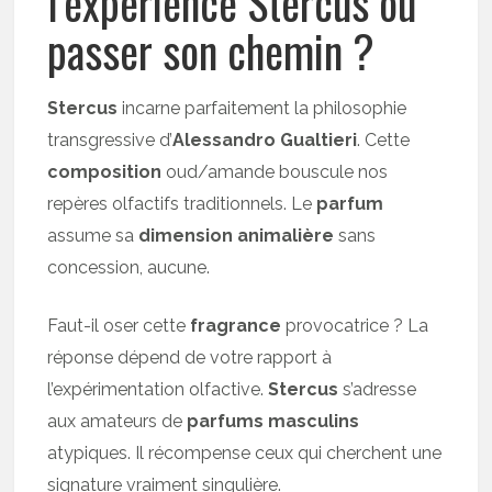
l’expérience Stercus ou
passer son chemin ?
Stercus
incarne parfaitement la philosophie
transgressive d’
Alessandro Gualtieri
. Cette
composition
oud/amande bouscule nos
repères olfactifs traditionnels. Le
parfum
assume sa
dimension animalière
sans
concession, aucune.
Faut-il oser cette
fragrance
provocatrice ? La
réponse dépend de votre rapport à
l’expérimentation olfactive.
Stercus
s’adresse
aux amateurs de
parfums masculins
atypiques. Il récompense ceux qui cherchent une
signature vraiment singulière.