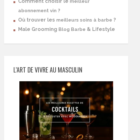
Comment choisir le
meilleur
abonnement vin ?
Où trouver les
?
meilleurs soins à barbe
Male Grooming
& Lifestyle
Blog Barbe
L’ART DE VIVRE AU MASCULIN