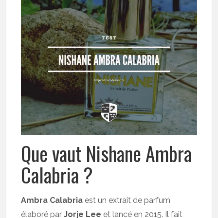
Que vaut Nishane Ambra
Calabria ?
Ambra Calabria
est un extrait de parfum
élaboré par
Jorje Lee
et lancé en 2015. Il fait