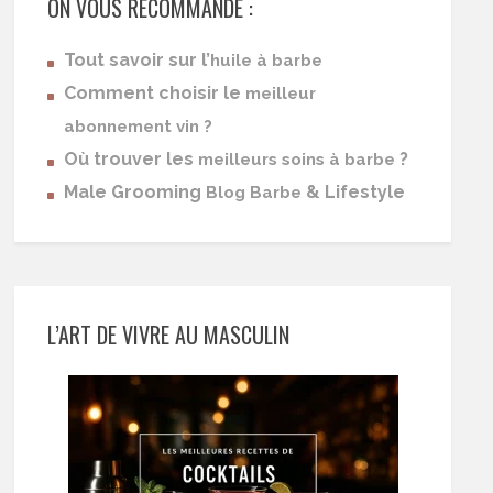
ON VOUS RECOMMANDE :
Tout savoir sur l’
huile à barbe
Comment choisir le
meilleur
abonnement vin ?
Où trouver les
?
meilleurs soins à barbe
Male Grooming
& Lifestyle
Blog Barbe
L’ART DE VIVRE AU MASCULIN