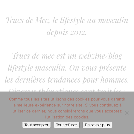
Trucs de Mec, le lifestyle au masculin
depuis 2012.
Trucs de mec est un webzine/blog
lifestyle masculin. On vous présente
les dernières tendances pour hommes.
Diverses thématiques sont traitées :
Comme tous les sites utilisons des cookies pour vous garantir
lifestyle homme, mode homme, la
la meilleure expérience sur notre site. Si vous continuez à
utiliser ce dernier, nous considérerons que vous acceptez
beauté au masculin. Sans oublier les
l'utilisation des cookies.
arts de vivre.
Tout accepter
Tout refuser
En savoir plus