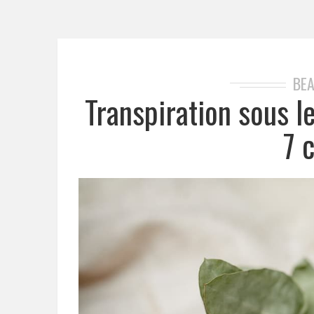
BE
Transpiration sous l
7 