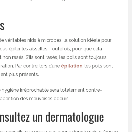
es
 véritables nids à microbes, la solution idéale pour
us épiler les aisselles. Toutefois, pour que cela
 non rasés. S’ils sont rasés, les poils sont toujours
ration. Par contre, lors d’une
épilation
, les poils sont
ent plus présents.
ne hygiène irréprochable sera totalement contre-
’apparition des mauvaises odeurs.
onsultez un dermatologue
tres conseils que nous vous avons donné mais qu’aucun