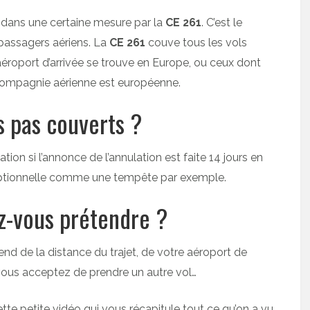
é dans une certaine mesure par la
CE 261
. C’est le
passagers aériens. La
CE 261
couve tous les vols
aéroport d’arrivée se trouve en Europe, ou ceux dont
 compagnie aérienne est européenne.
s pas couverts ?
on si l’annonce de l’annulation est faite 14 jours en
xceptionnelle comme une tempête par exemple.
z-vous prétendre ?
end de la distance du trajet, de votre aéroport de
i vous acceptez de prendre un autre vol…
cette petite vidéo qui vous récapitule tout ce qu’on a vu