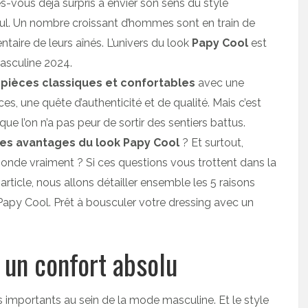
-vous déjà surpris à envier son sens du style
seul. Un nombre croissant d’hommes sont en train de
ntaire de leurs aînés. L’univers du look
Papy Cool
est
asculine 2024.
s
pièces classiques et confortables
avec une
es, une quête d’authenticité et de qualité. Mais c’est
e l’on n’a pas peur de sortir des sentiers battus.
les avantages du look Papy Cool
? Et surtout,
nde vraiment ? Si ces questions vous trottent dans la
article, nous allons détailler ensemble les 5 raisons
Papy Cool. Prêt à bousculer votre dressing avec un
 un confort absolu
us importants au sein de la mode masculine. Et le style