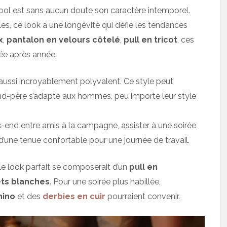
ool est sans aucun doute son caractère intemporel.
es, ce look a une longévité qui défie les tendances
x
,
pantalon en velours côtelé
,
pull en tricot
, ces
ée après année.
 aussi incroyablement polyvalent. Ce style peut
nd-père s’adapte aux hommes, peu importe leur style
k-end entre amis à la campagne, assister à une soirée
d’une tenue confortable pour une journée de travail.
e look parfait se composerait d’un
pull en
ts blanches
. Pour une soirée plus habillée,
hino
et des
derbies en cuir
pourraient convenir.