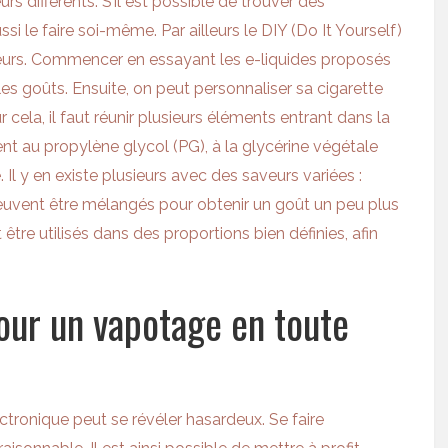
s différents. S’il est possible de trouver des
si le faire soi-même. Par ailleurs le DIY (Do It Yourself)
eurs. Commencer en essayant les e-liquides proposés
les goûts. Ensuite, on peut personnaliser sa cigarette
cela, il faut réunir plusieurs éléments entrant dans la
 au propylène glycol (PG), à la glycérine végétale
e. Il y en existe plusieurs avec des saveurs variées :
 peuvent être mélangés pour obtenir un goût un peu plus
re utilisés dans des proportions bien définies, afin
our un vapotage en toute
lectronique peut se révéler hasardeux. Se faire