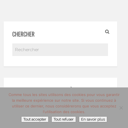
CHERCHER
TOUT SAVOIR SUR L’HUILE À BARBE
Comme tous les sites utilisons des cookies pour vous garantir
la meilleure expérience sur notre site. Si vous continuez à
utiliser ce dernier, nous considérerons que vous acceptez
l'utilisation des cookies.
Tout accepter
Tout refuser
En savoir plus