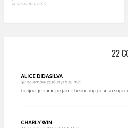
14 décembre 2015
22 C
ALICE DIDASILVA
30 novembre 2016 at 9 h 10 min
bonjour je participe jaime beaucoup pour un super 
CHARLY WIN