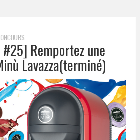
CONCOURS
e #25] Remportez une
Minù Lavazza(terminé)