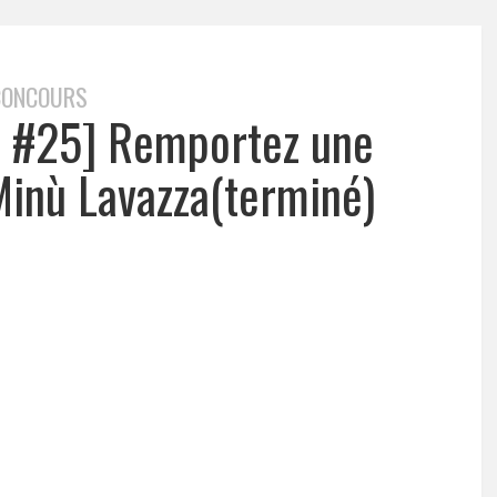
CONCOURS
e #25] Remportez une
Minù Lavazza(terminé)