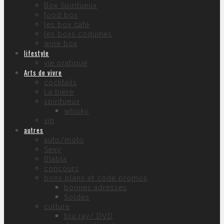
Box Spiritueux
food box
les box café
les boxs coquines
wine box
lifestyle
vie pratique
Arts de vivre
cocktails
La bière
spiritueux
whisky
vin
autres
auto/moto
Sexy
Blabla
concours
bons plans et code promos
bonnes adresses
Soldes
culture
blu ray/ DVD