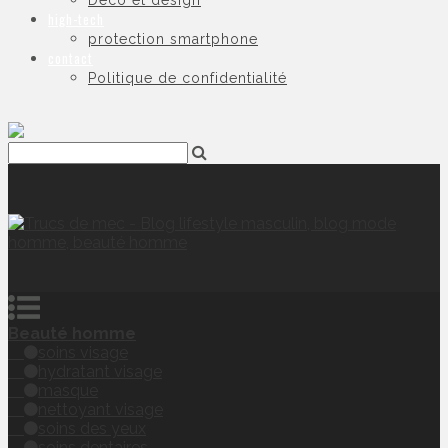
Déco et design
high-tech
protection smartphone
contact
Politique de confidentialité
Beauté homme
soins visage
hydratant visage
masque
nettoyant visage
soins des yeux
soins dentaires