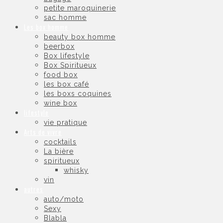
petite maroquinerie
sac homme
Les box homme
beauty box homme
beerbox
Box lifestyle
Box Spiritueux
food box
les box café
les boxs coquines
wine box
lifestyle
vie pratique
Arts de vivre
cocktails
La bière
spiritueux
whisky
vin
autres
auto/moto
Sexy
Blabla