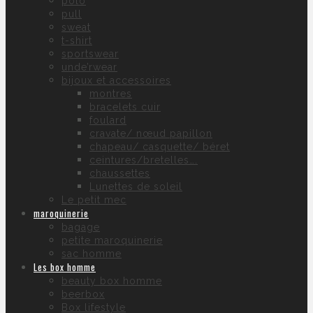
polo
pull
sweat
t-shirt
sportswear
unde’rwear
bijoux et accessoires
montres
bracelets cuir
foulard
cravate/ nœud papillon
chapeau/ casquette/ béret
ceintures/bretelles….
chaussettes
Lunettes de soleil
Le petit mec
maroquinerie
bagage
petite maroquinerie
sac homme
Les box homme
beauty box homme
beerbox
Box lifestyle