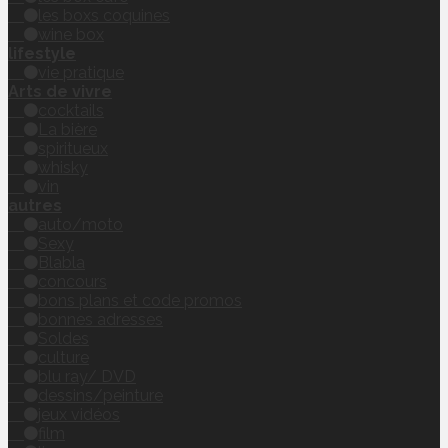
les boxs coquines
wine box
lifestyle
vie pratique
Arts de vivre
cocktails
La bière
spiritueux
whisky
vin
autres
auto/moto
Sexy
Blabla
concours
bons plans et code promos
bonnes adresses
Soldes
culture
blu ray/ DVD
dessins/peinture
jeux vidéos
film