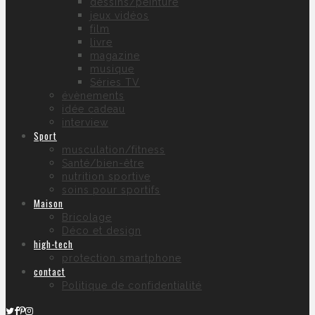
dessins/peinture
jeux vidéos
film
livre
magazine
musique
Séries TV
évènements
idée cadeau
interview
Sport
musculation/fitness
Santé/bien-être
nutrition sportive
soins pour sportifs
Maison
Bricolage
Déco et design
high-tech
protection smartphone
contact
Politique de confidentialité