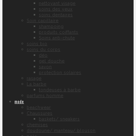
nettoyant visage
soins des yeux
soins dentaires
Soin capillaire
shampoing
produits coiffants
Soins anti-chute
soins bio
soins du corps
déo
gel douche
savon
protection solaires
rasage
La barbe
tondeuses à barbe
parfums homme
mode
beachwear
Chaussures
baskets/ sneakers
chemises
doudoune/ manteau/ blouson