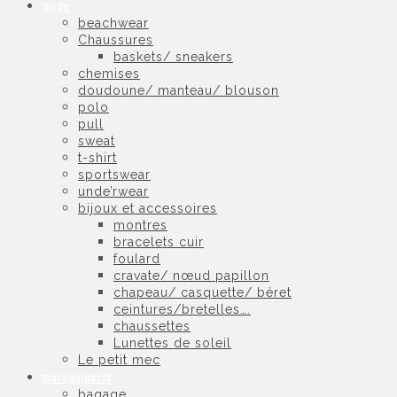
mode
beachwear
Chaussures
baskets/ sneakers
chemises
doudoune/ manteau/ blouson
polo
pull
sweat
t-shirt
sportswear
unde’rwear
bijoux et accessoires
montres
bracelets cuir
foulard
cravate/ nœud papillon
chapeau/ casquette/ béret
ceintures/bretelles….
chaussettes
Lunettes de soleil
Le petit mec
maroquinerie
bagage