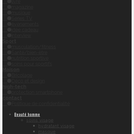
livre
magazine
musique
Séries TV
évènements
idée cadeau
interview
Sport
musculation/fitness
Santé/bien-être
nutrition sportive
soins pour sportifs
Maison
Bricolage
Déco et design
high-tech
protection smartphone
contact
Politique de confidentialité
Beauté homme
soins visage
hydratant visage
masque