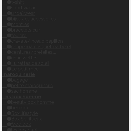
t-shirt
sportswear
unde'rwear
bijoux et accessoires
montres
bracelets cuir
foulard
cravate/ nœud papillon
chapeau/ casquette/ béret
ceintures/bretelles....
chaussettes
Lunettes de soleil
Le petit mec
maroquinerie
bagage
petite maroquinerie
sac homme
Les box homme
beauty box homme
beerbox
Box lifestyle
Box Spiritueux
food box
les box café