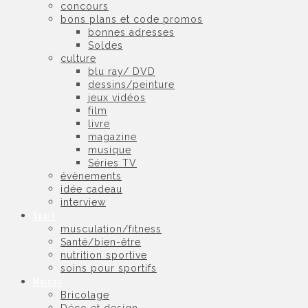
concours
bons plans et code promos
bonnes adresses
Soldes
culture
blu ray/ DVD
dessins/peinture
jeux vidéos
film
livre
magazine
musique
Séries TV
évènements
idée cadeau
interview
Sport
musculation/fitness
Santé/bien-être
nutrition sportive
soins pour sportifs
Maison
Bricolage