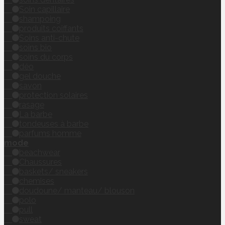
Soin capillaire
shampoing
produits coiffants
Soins anti-chute
soins bio
soins du corps
déo
gel douche
savon
protection solaires
rasage
La barbe
tondeuses à barbe
parfums homme
mode
beachwear
Chaussures
baskets/ sneakers
chemises
doudoune/ manteau/ blouson
polo
pull
sweat