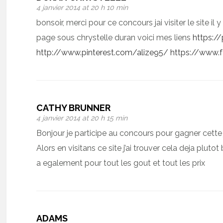
4 janvier 2014 at 20 h 10 min
bonsoir, merci pour ce concours jai visiter le site i
page sous chrystelle duran voici mes liens
https:
http://www.pinterest.com/alize95/
https://www.
CATHY BRUNNER
4 janvier 2014 at 20 h 15 min
Bonjour je participe au concours pour gagner cette
Alors en visitans ce site j’ai trouver cela deja pluto
a egalement pour tout les gout et tout les prix
ADAMS