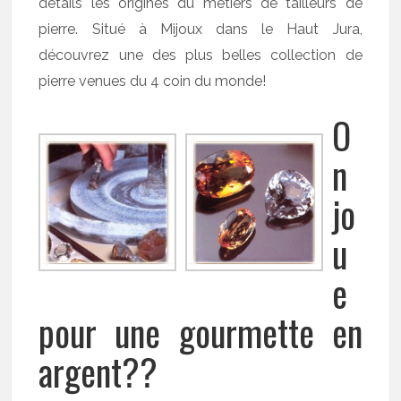
détails les origines du métiers de tailleurs de
pierre. Situé à Mijoux dans le Haut Jura,
découvrez une des plus belles collection de
pierre venues du 4 coin du monde!
O
n
jo
u
e
pour une gourmette en
argent??