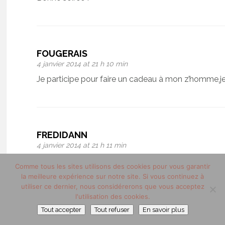
FOUGERAIS
4 janvier 2014 at 21 h 10 min
Je participe pour faire un cadeau à mon z’homme,je
FREDIDANN
4 janvier 2014 at 21 h 11 min
Bonjour,
Comme tous les sites utilisons des cookies pour vous garantir
Super ce concours !
la meilleure expérience sur notre site. Si vous continuez à
utiliser ce dernier, nous considérerons que vous acceptez
Je suis fan des deux pages (Kleczinski Nathalie)
l'utilisation des cookies.
Le site Trabbia Vuillermoz est très bien fait, les bi
Tout accepter
Tout refuser
En savoir plus
J’ai partagé sur ces trois réseaux :