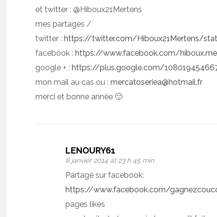
et twitter : @Hiboux21Mertens
mes partages /
twitter :
https://twitter.com/Hiboux21Mertens/s
facebook :
https://www.facebook.com/hiboux.m
google + :
https://plus.google.com/108019454
mon mail au cas ou :
mercatoseriea@hotmail.fr
merci et bonne année 🙂
LENOURY61
8 janvier 2014 at 23 h 45 min
Partagé sur facebook:
https://www.facebook.com/gagnezcouc
pages likés