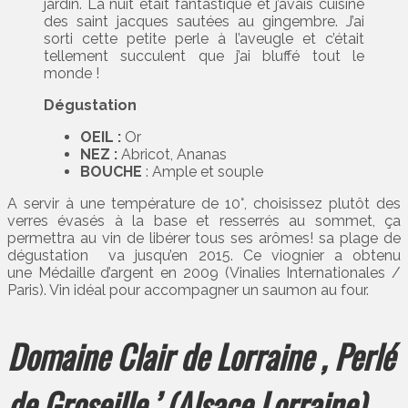
jardin. La nuit était fantastique et j’avais cuisiné
des saint jacques sautées au gingembre. J’ai
sorti cette petite perle à l’aveugle et c’était
tellement succulent que j’ai bluffé tout le
monde !
Dégustation
OEIL :
Or
NEZ :
Abricot, Ananas
BOUCHE
: Ample et souple
A servir à une température de 10°, choisissez plutôt des
verres évasés à la base et resserrés au sommet, ça
permettra au vin de libérer tous ses arômes! sa plage de
dégustation va jusqu’en 2015. Ce viognier a obtenu
une Médaille d’argent en 2009 (Vinalies Internationales /
Paris). Vin idéal pour accompagner un saumon au four.
Domaine Clair de Lorraine , Perlé
de Groseille.’ (Alsace Lorraine)