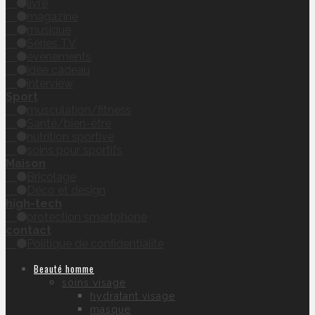
livre
magazine
musique
Séries TV
évènements
idée cadeau
interview
Sport
musculation/fitness
Santé/bien-être
nutrition sportive
soins pour sportifs
Maison
Bricolage
Déco et design
high-tech
protection smartphone
contact
Politique de confidentialité
Beauté homme
soins visage
hydratant visage
masque