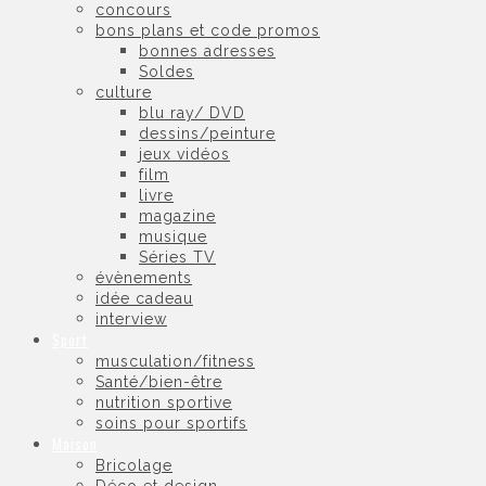
concours
bons plans et code promos
bonnes adresses
Soldes
culture
blu ray/ DVD
dessins/peinture
jeux vidéos
film
livre
magazine
musique
Séries TV
évènements
idée cadeau
interview
Sport
musculation/fitness
Santé/bien-être
nutrition sportive
soins pour sportifs
Maison
Bricolage