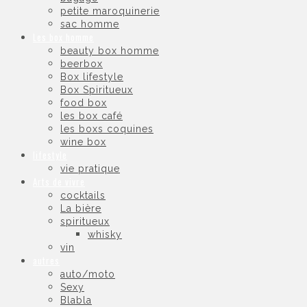
petite maroquinerie
sac homme
Les box homme
beauty box homme
beerbox
Box lifestyle
Box Spiritueux
food box
les box café
les boxs coquines
wine box
lifestyle
vie pratique
Arts de vivre
cocktails
La bière
spiritueux
whisky
vin
autres
auto/moto
Sexy
Blabla