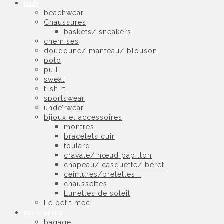
mode
beachwear
Chaussures
baskets/ sneakers
chemises
doudoune/ manteau/ blouson
polo
pull
sweat
t-shirt
sportswear
unde’rwear
bijoux et accessoires
montres
bracelets cuir
foulard
cravate/ nœud papillon
chapeau/ casquette/ béret
ceintures/bretelles….
chaussettes
Lunettes de soleil
Le petit mec
maroquinerie
bagage