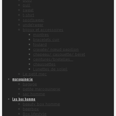
polo
pull
sweat
t-shirt
sportswear
unde’rwear
bijoux et accessoires
montres
bracelets cuir
foulard
cravate/ nœud papillon
chapeau/ casquette/ béret
ceintures/bretelles….
chaussettes
Lunettes de soleil
Le petit mec
maroquinerie
bagage
petite maroquinerie
sac homme
Les box homme
beauty box homme
beerbox
Box lifestyle