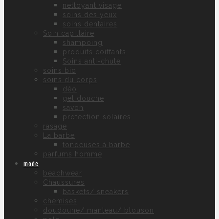
nettoyant visage
soins des yeux
soins dentaires
Soin capillaire
shampoing
produits coiffants
Soins anti-chute
soins bio
soins du corps
déo
gel douche
savon
protection solaires
rasage
La barbe
tondeuses à barbe
parfums homme
mode
beachwear
Chaussures
baskets/ sneakers
chemises
doudoune/ manteau/ blouson