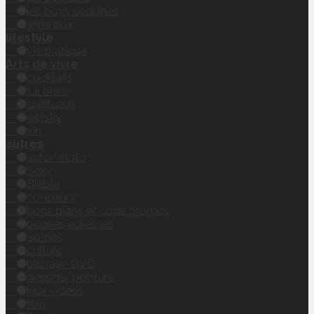
les boxs coquines
wine box
lifestyle
vie pratique
Arts de vivre
cocktails
La bière
spiritueux
whisky
vin
autres
auto/moto
Sexy
Blabla
concours
bons plans et code promos
bonnes adresses
Soldes
culture
blu ray/ DVD
dessins/peinture
jeux vidéos
film