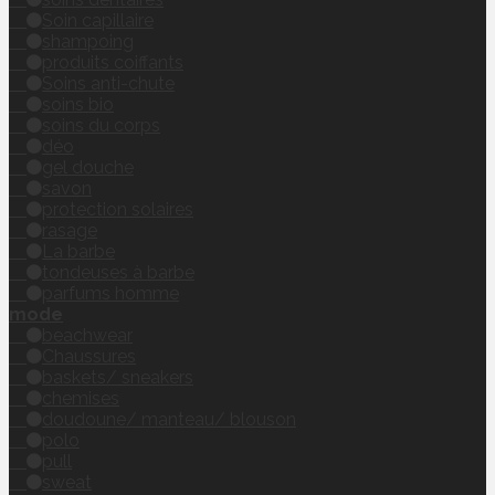
Soin capillaire
shampoing
produits coiffants
Soins anti-chute
soins bio
soins du corps
déo
gel douche
savon
protection solaires
rasage
La barbe
tondeuses à barbe
parfums homme
mode
beachwear
Chaussures
baskets/ sneakers
chemises
doudoune/ manteau/ blouson
polo
pull
sweat