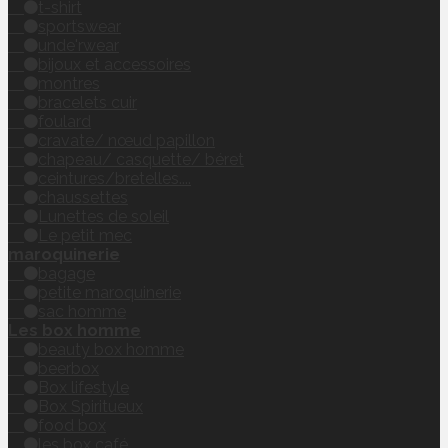
t-shirt
sportswear
unde'rwear
bijoux et accessoires
montres
bracelets cuir
foulard
cravate/ nœud papillon
chapeau/ casquette/ béret
ceintures/bretelles....
chaussettes
Lunettes de soleil
Le petit mec
maroquinerie
bagage
petite maroquinerie
sac homme
Les box homme
beauty box homme
beerbox
Box lifestyle
Box Spiritueux
food box
les box café