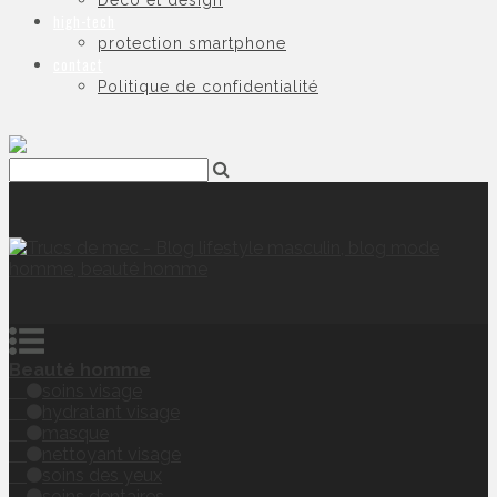
Déco et design
high-tech
protection smartphone
contact
Politique de confidentialité
Beauté homme
soins visage
hydratant visage
masque
nettoyant visage
soins des yeux
soins dentaires