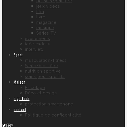
dessins/peinture
jeux vidéos
film
livre
magazine
musique
Séries TV
évènements
idée cadeau
interview
Sport
musculation/fitness
Santé/bien-être
nutrition sportive
soins pour sportifs
Maison
Bricolage
Déco et design
high-tech
protection smartphone
contact
Politique de confidentialité