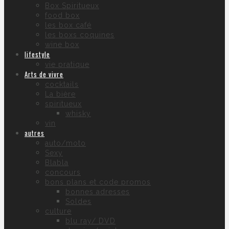
Box Spiritueux
food box
les box café
les boxs coquines
wine box
lifestyle
vie pratique
Arts de vivre
cocktails
La bière
spiritueux
whisky
vin
autres
auto/moto
Sexy
Blabla
concours
bons plans et code promos
bonnes adresses
Soldes
culture
blu ray/ DVD