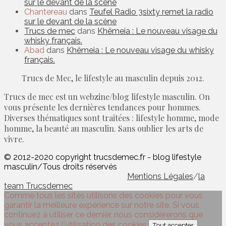
sur le devant de la scène
Chantereau
dans
Teufel Radio 3sixty remet la radio
sur le devant de la scène
Trucs de mec
dans
Khêmeia : Le nouveau visage du
whisky français.
Abad
dans
Khêmeia : Le nouveau visage du whisky
français.
Trucs de Mec, le lifestyle au masculin depuis 2012.
Trucs de mec est un webzine/blog lifestyle masculin. On
vous présente les dernières tendances pour hommes.
Diverses thématiques sont traitées : lifestyle homme, mode
homme, la beauté au masculin. Sans oublier les arts de
vivre.
© 2012-2020 copyright trucsdemec.fr - blog lifestyle
masculin/Tous droits réservés
Mentions Légales
/
la
team Trucsdemec
Comme tous les sites utilisons des cookies pour vous
garantir la meilleure expérience sur notre site. Si vous
continuez à utiliser ce dernier, nous considérerons que
vous acceptez l'utilisation des cookies.
Tout accepter