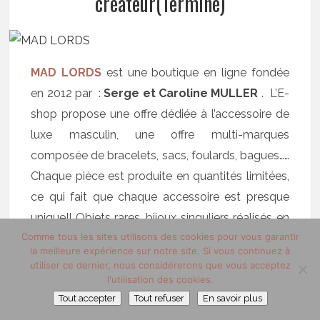
créateur(Terminé)
MAD LORDS
est une boutique en ligne fondée
en 2012 par :
Serge et Caroline MULLER
. L’E-
shop propose une offre dédiée à l’accessoire de
luxe masculin, une offre multi-marques
composée de bracelets, sacs, foulards, bagues……
Chaque pièce est produite en quantités limitées,
ce qui fait que chaque accessoire est presque
unique!! Objets rares, bijoux singuliers réalisés en
Comme tous les sites utilisons des cookies pour vous garantir
matières nobles et créateurs de renom
la meilleure expérience sur notre site. Si vous continuez à
:Bienvenue chez
MAD LORDS
!
utiliser ce dernier, nous considérerons que vous acceptez
l'utilisation des cookies.
Tout accepter
Tout refuser
En savoir plus