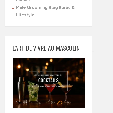
barbe
Male Grooming
&
Blog Barbe
Lifestyle
L’ART DE VIVRE AU MASCULIN