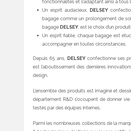
fonctionnalités et s’adaptant ainsi à tou
Un esprit audacieux,
DELSEY
confectio
bagage comme un prolongement de soi, l
bagage
DELSEY
, est le choix d’un produ
Un esprit fiable, chaque bagage est étu
accompagner en toutes circonstances.
Depuis 65 ans,
DELSEY
confectionne ses pro
est l’aboutissement des dernières innovatio
design.
L’ensemble des produits est imaginé et dessin
département R&D s’occupent de donner vie au
testés par des équipes internes.
Parmi les nombreuses collections de la marque,