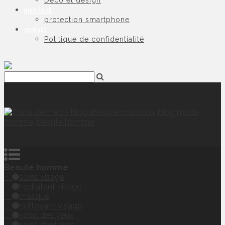
Déco et design
high-tech
protection smartphone
contact
Politique de confidentialité
Beauté homme
soins visage
hydratant visage
masque
nettoyant visage
soins des yeux
soins dentaires