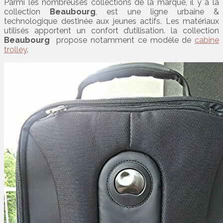
Parmi les nombreuses collections de la marque, il y a la
collection
Beaubourg
, est une ligne urbaine &
technologique destinée aux jeunes actifs. Les matériaux
utilisés apportent un confort d’utilisation. la collection
Beaubourg
propose notamment ce modèle de
cabine
trolley
.