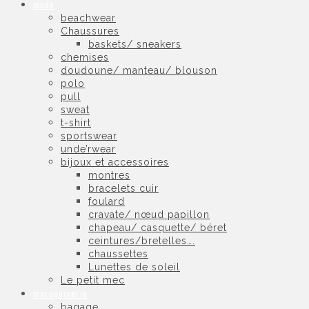
mode
beachwear
Chaussures
baskets/ sneakers
chemises
doudoune/ manteau/ blouson
polo
pull
sweat
t-shirt
sportswear
unde’rwear
bijoux et accessoires
montres
bracelets cuir
foulard
cravate/ nœud papillon
chapeau/ casquette/ béret
ceintures/bretelles….
chaussettes
Lunettes de soleil
Le petit mec
maroquinerie
bagage