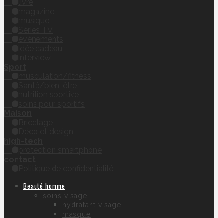
livre
magazine
musique
Séries TV
évènements
idée cadeau
interview
Sport
musculation/fitness
Santé/bien-être
nutrition sportive
soins pour sportifs
Maison
Bricolage
Déco et design
high-tech
protection smartphone
contact
Politique de confidentialité
Beauté homme
soins visage
hydratant visage
masque