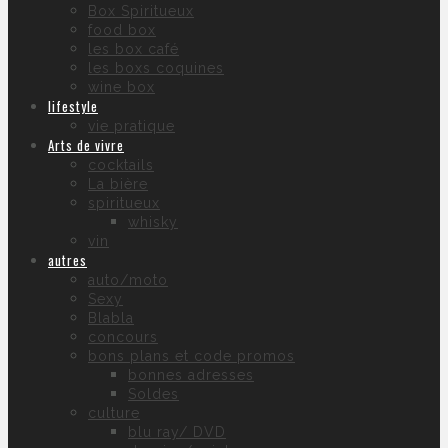
Box Spiritueux
food box
les box café
les boxs coquines
wine box
lifestyle
vie pratique
Arts de vivre
cocktails
La bière
spiritueux
whisky
vin
autres
auto/moto
Sexy
Blabla
concours
bons plans et code promos
bonnes adresses
Soldes
culture
blu ray/ DVD