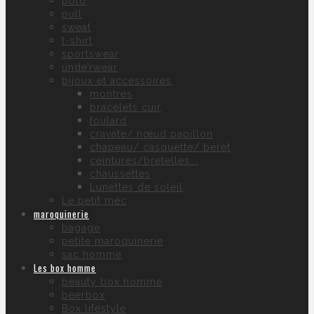
polo
pull
sweat
t-shirt
sportswear
unde’rwear
bijoux et accessoires
montres
bracelets cuir
foulard
cravate/ nœud papillon
chapeau/ casquette/ béret
ceintures/bretelles….
chaussettes
Lunettes de soleil
Le petit mec
maroquinerie
bagage
petite maroquinerie
sac homme
Les box homme
beauty box homme
beerbox
Box lifestyle