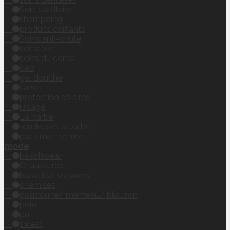
Soin capillaire
shampoing
produits coiffants
Soins anti-chute
soins bio
soins du corps
déo
gel douche
savon
protection solaires
rasage
La barbe
tondeuses à barbe
parfums homme
mode
beachwear
Chaussures
baskets/ sneakers
chemises
doudoune/ manteau/ blouson
polo
pull
sweat