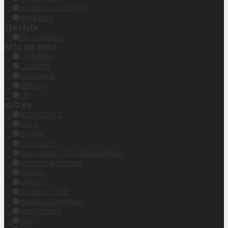
les boxs coquines
wine box
lifestyle
vie pratique
Arts de vivre
cocktails
La bière
spiritueux
whisky
vin
autres
auto/moto
Sexy
Blabla
concours
bons plans et code promos
bonnes adresses
Soldes
culture
blu ray/ DVD
dessins/peinture
jeux vidéos
film