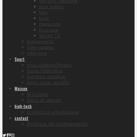
dessins/peinture
jeux vidéos
film
livre
magazine
musique
Séries TV
évènements
idée cadeau
interview
Sport
musculation/fitness
Santé/bien-être
nutrition sportive
soins pour sportifs
Maison
Bricolage
Déco et design
high-tech
protection smartphone
contact
Politique de confidentialité