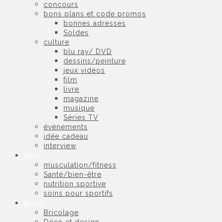
concours
bons plans et code promos
bonnes adresses
Soldes
culture
blu ray/ DVD
dessins/peinture
jeux vidéos
film
livre
magazine
musique
Séries TV
évènements
idée cadeau
interview
Sport
musculation/fitness
Santé/bien-être
nutrition sportive
soins pour sportifs
Maison
Bricolage