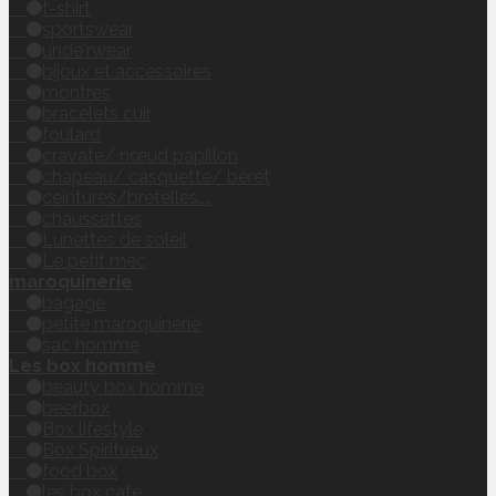
t-shirt
sportswear
unde'rwear
bijoux et accessoires
montres
bracelets cuir
foulard
cravate/ nœud papillon
chapeau/ casquette/ béret
ceintures/bretelles....
chaussettes
Lunettes de soleil
Le petit mec
maroquinerie
bagage
petite maroquinerie
sac homme
Les box homme
beauty box homme
beerbox
Box lifestyle
Box Spiritueux
food box
les box café