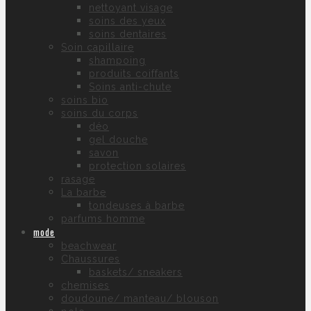
nettoyant visage
soins des yeux
soins dentaires
Soin capillaire
shampoing
produits coiffants
Soins anti-chute
soins bio
soins du corps
déo
gel douche
savon
protection solaires
rasage
La barbe
tondeuses à barbe
parfums homme
mode
beachwear
Chaussures
baskets/ sneakers
chemises
doudoune/ manteau/ blouson