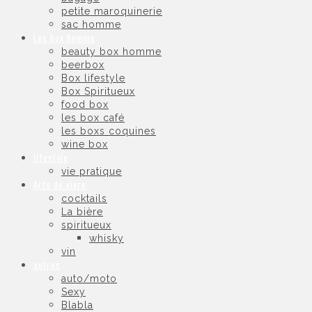
petite maroquinerie
sac homme
Les box homme
beauty box homme
beerbox
Box lifestyle
Box Spiritueux
food box
les box café
les boxs coquines
wine box
lifestyle
vie pratique
Arts de vivre
cocktails
La bière
spiritueux
whisky
vin
autres
auto/moto
Sexy
Blabla