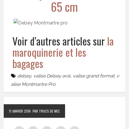
65 cm
Voir d’autres articles sur
la
maroquinerie et les
bagages
delsey
,
valise Delsey avis
,
valise grand format
,
v
alise Montmartre Pro
11 JANVIER 2016
PAR TRUCS DE MEC