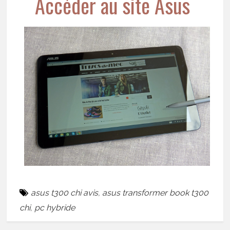
Accéder au site Asus
asus t300 chi avis
,
asus transformer book t300
chi
,
pc hybride