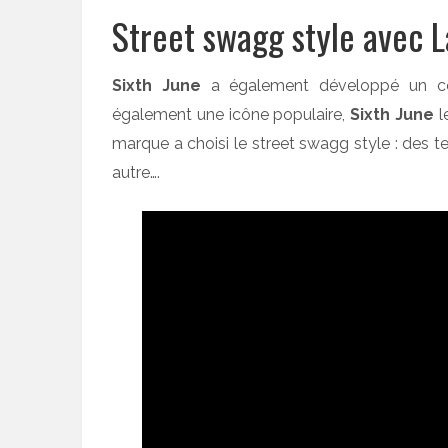
Street swagg style avec L
Sixth June
a également développé un coll
également une icône populaire,
Sixth June
l
marque a choisi le street swagg style : des 
autre….