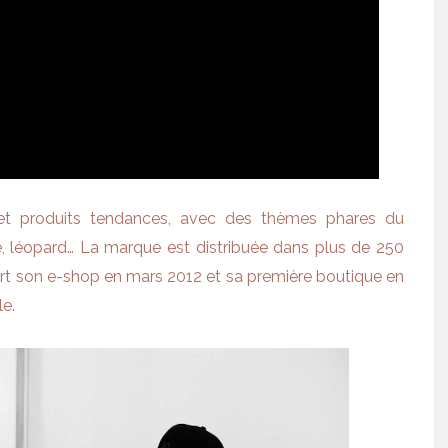
 et produits tendances, avec des thèmes phares du
ire, léopard… La marque est distribuée dans plus de 250
rt son e-shop en mars 2012 et sa première boutique en
e.