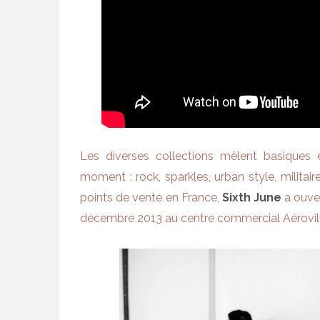
Les diverses collections mêlent basiques
moment : rock, sparkles, urban style, milita
points de vente en France,
Sixth June
a ouve
décembre 2013 au centre commercial Aérovill