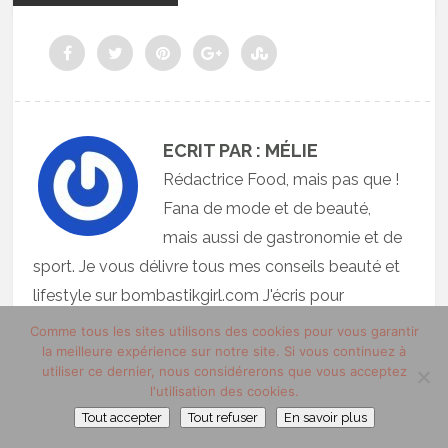
ECRIT PAR : MÉLIE
Rédactrice Food, mais pas que !
Fana de mode et de beauté,
mais aussi de gastronomie et de
sport. Je vous délivre tous mes conseils beauté et
lifestyle sur bombastikgirl.com J'écris pour
trucsdemec.fr sur divers contenus, histoire
Comme tous les sites utilisons des cookies pour vous garantir
la meilleure expérience sur notre site. Si vous continuez à
d'apporter une touche 100% féminine dans un
utiliser ce dernier, nous considérerons que vous acceptez
univers 100% masculin
l'utilisation des cookies.
Tout accepter
Tout refuser
En savoir plus