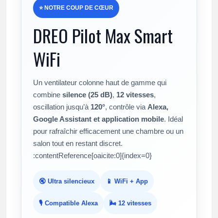
⭐ NOTRE COUP DE CŒUR
DREO Pilot Max Smart
WiFi
Un ventilateur colonne haut de gamme qui
combine
silence (25 dB)
,
12 vitesses
,
oscillation jusqu’à
120°
, contrôle via
Alexa,
Google Assistant et application mobile
. Idéal
pour rafraîchir efficacement une chambre ou un
salon tout en restant discret.
:contentReference[oaicite:0]{index=0}
🔇 Ultra silencieux
📱 WiFi + App
🎙️ Compatible Alexa
🌬️ 12 vitesses