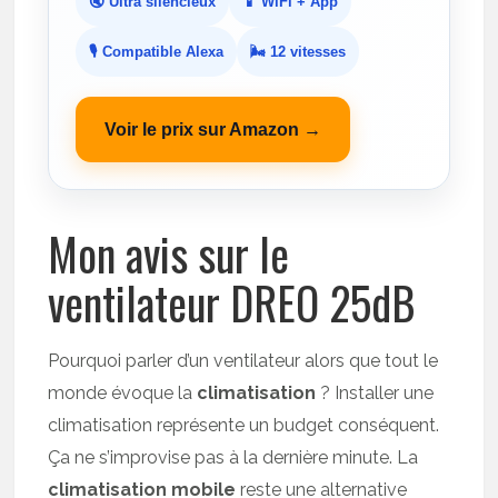
🔇 Ultra silencieux
📱 WiFi + App
🎙️ Compatible Alexa
🌬️ 12 vitesses
Voir le prix sur Amazon →
Mon avis sur le
ventilateur DREO 25dB
Pourquoi parler d’un ventilateur alors que tout le
monde évoque la
climatisation
? Installer une
climatisation représente un budget conséquent.
Ça ne s’improvise pas à la dernière minute. La
climatisation mobile
reste une alternative