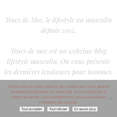
Trucs de Mec, le lifestyle au masculin
depuis 2012.
Trucs de mec est un webzine/blog
lifestyle masculin. On vous présente
les dernières tendances pour hommes.
Diverses thématiques sont traitées :
Comme tous les sites utilisons des cookies pour vous garantir
lifestyle homme, mode homme, la
la meilleure expérience sur notre site. Si vous continuez à
utiliser ce dernier, nous considérerons que vous acceptez
beauté au masculin. Sans oublier les
l'utilisation des cookies.
Tout accepter
Tout refuser
En savoir plus
arts de vivre.