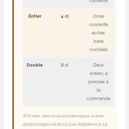
contexte
Entier
4 cl
Dose
courante
au bar,
base
cocktails
Double
8 cl
Deux
entiers, à
préciser à
la
commande
💡 À noter : dans les pubs britanniques, la dose
standard légale est de 2,5 cl en Angleterre et 3,5