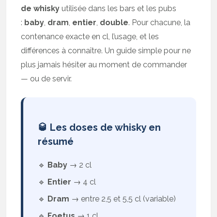
de whisky
utilisée dans les bars et les pubs
:
baby
,
dram
,
entier
,
double
. Pour chacune, la
contenance exacte en cl, l’usage, et les
différences à connaître. Un guide simple pour ne
plus jamais hésiter au moment de commander
— ou de servir.
🥃 Les doses de whisky en
résumé
🔹
Baby
→ 2 cl
🔹
Entier
→ 4 cl
🔹
Dram
→ entre 2,5 et 5,5 cl (variable)
🔹
Foetus
→ 1 cl