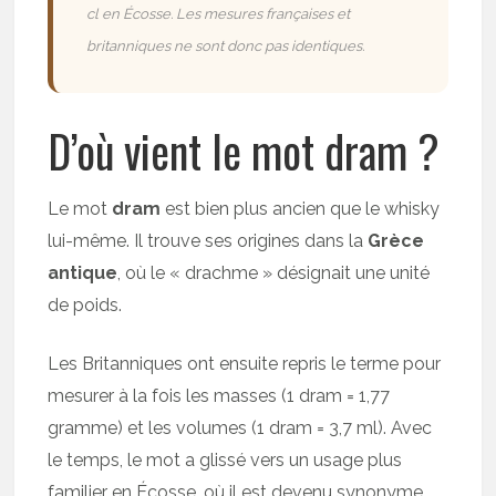
cl en Écosse. Les mesures françaises et
britanniques ne sont donc pas identiques.
D’où vient le mot dram ?
Le mot
dram
est bien plus ancien que le whisky
lui-même. Il trouve ses origines dans la
Grèce
antique
, où le « drachme » désignait une unité
de poids.
Les Britanniques ont ensuite repris le terme pour
mesurer à la fois les masses (1 dram = 1,77
gramme) et les volumes (1 dram = 3,7 ml). Avec
le temps, le mot a glissé vers un usage plus
familier en Écosse, où il est devenu synonyme