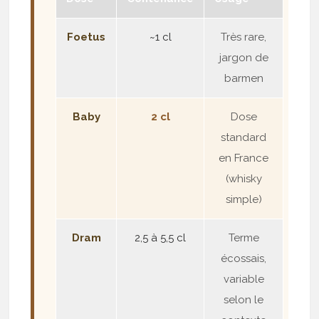
Foetus
~1 cl
Très rare,
jargon de
barmen
Baby
2 cl
Dose
standard
en France
(whisky
simple)
Dram
2,5 à 5,5 cl
Terme
écossais,
variable
selon le