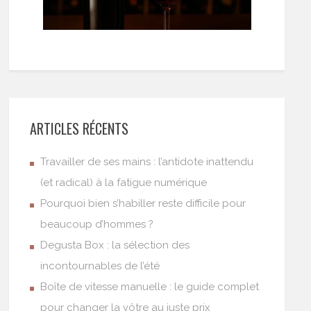
ARTICLES RÉCENTS
Travailler de ses mains : l’antidote inattendu
(et radical) à la fatigue numérique
Pourquoi bien s’habiller reste difficile pour
beaucoup d’hommes ?
Degusta Box : la sélection des
incontournables de l’été
Boîte de vitesse manuelle : le guide complet
pour changer la vôtre au juste prix