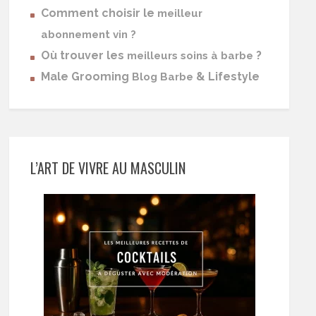
Comment choisir le
meilleur
abonnement vin ?
Où trouver les
?
meilleurs soins à barbe
Male Grooming
& Lifestyle
Blog Barbe
L’ART DE VIVRE AU MASCULIN