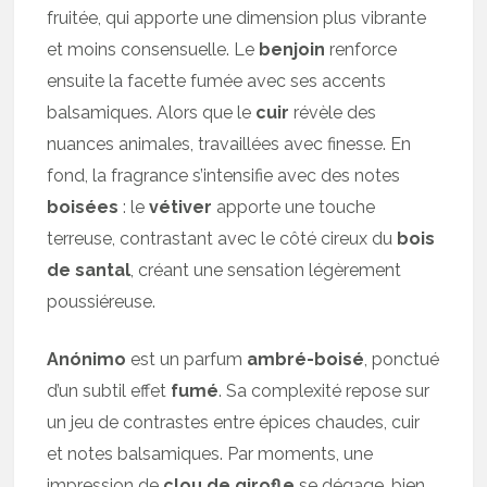
fruitée, qui apporte une dimension plus vibrante
et moins consensuelle. Le
benjoin
renforce
ensuite la facette fumée avec ses accents
balsamiques. Alors que le
cuir
révèle des
nuances animales, travaillées avec finesse. En
fond, la fragrance s’intensifie avec des notes
boisées
: le
vétiver
apporte une touche
terreuse, contrastant avec le côté cireux du
bois
de santal
, créant une sensation légèrement
poussiéreuse.
Anónimo
est un parfum
ambré-boisé
, ponctué
d’un subtil effet
fumé
. Sa complexité repose sur
un jeu de contrastes entre épices chaudes, cuir
et notes balsamiques. Par moments, une
impression de
clou de girofle
se dégage, bien