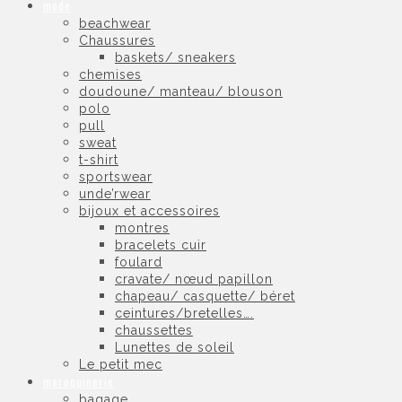
mode
beachwear
Chaussures
baskets/ sneakers
chemises
doudoune/ manteau/ blouson
polo
pull
sweat
t-shirt
sportswear
unde’rwear
bijoux et accessoires
montres
bracelets cuir
foulard
cravate/ nœud papillon
chapeau/ casquette/ béret
ceintures/bretelles….
chaussettes
Lunettes de soleil
Le petit mec
maroquinerie
bagage