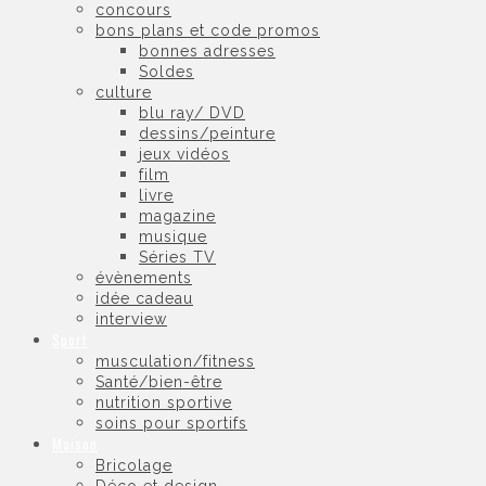
concours
bons plans et code promos
bonnes adresses
Soldes
culture
blu ray/ DVD
dessins/peinture
jeux vidéos
film
livre
magazine
musique
Séries TV
évènements
idée cadeau
interview
Sport
musculation/fitness
Santé/bien-être
nutrition sportive
soins pour sportifs
Maison
Bricolage