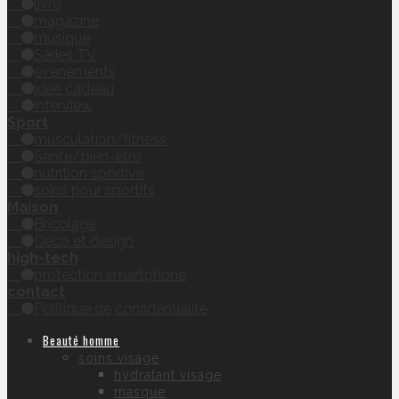
livre
magazine
musique
Séries TV
évènements
idée cadeau
interview
Sport
musculation/fitness
Santé/bien-être
nutrition sportive
soins pour sportifs
Maison
Bricolage
Déco et design
high-tech
protection smartphone
contact
Politique de confidentialité
Beauté homme
soins visage
hydratant visage
masque