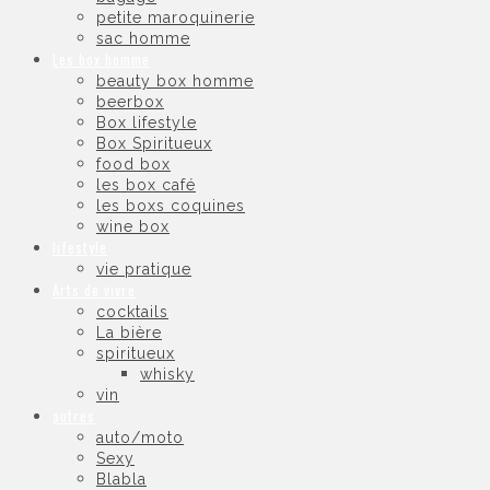
petite maroquinerie
sac homme
Les box homme
beauty box homme
beerbox
Box lifestyle
Box Spiritueux
food box
les box café
les boxs coquines
wine box
lifestyle
vie pratique
Arts de vivre
cocktails
La bière
spiritueux
whisky
vin
autres
auto/moto
Sexy
Blabla