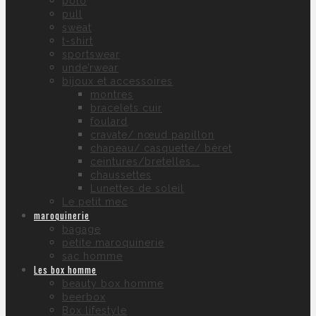
polo
pull
sweat
t-shirt
sportswear
unde’rwear
bijoux et accessoires
montres
bracelets cuir
foulard
cravate/ nœud papillon
chapeau/ casquette/ béret
ceintures/bretelles….
chaussettes
Lunettes de soleil
Le petit mec
maroquinerie
bagage
petite maroquinerie
sac homme
Les box homme
beauty box homme
beerbox
Box lifestyle