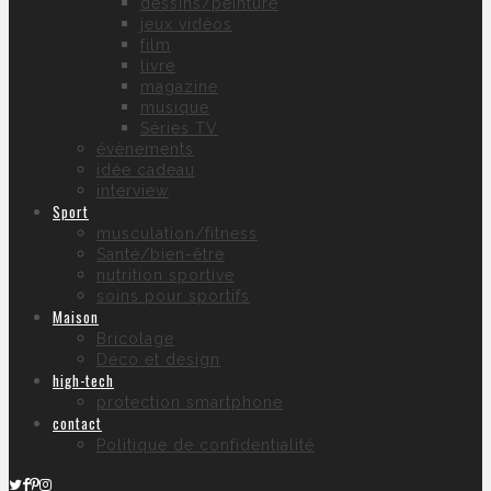
dessins/peinture
jeux vidéos
film
livre
magazine
musique
Séries TV
évènements
idée cadeau
interview
Sport
musculation/fitness
Santé/bien-être
nutrition sportive
soins pour sportifs
Maison
Bricolage
Déco et design
high-tech
protection smartphone
contact
Politique de confidentialité