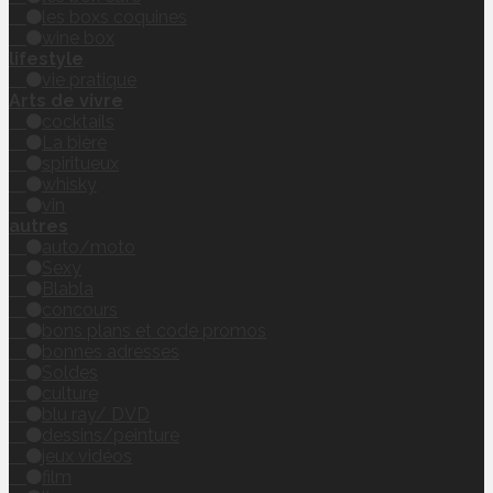
les boxs coquines
wine box
lifestyle
vie pratique
Arts de vivre
cocktails
La bière
spiritueux
whisky
vin
autres
auto/moto
Sexy
Blabla
concours
bons plans et code promos
bonnes adresses
Soldes
culture
blu ray/ DVD
dessins/peinture
jeux vidéos
film