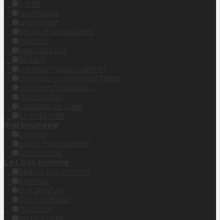
t-shirt
sportswear
unde'rwear
bijoux et accessoires
montres
bracelets cuir
foulard
cravate/ nœud papillon
chapeau/ casquette/ béret
ceintures/bretelles....
chaussettes
Lunettes de soleil
Le petit mec
maroquinerie
bagage
petite maroquinerie
sac homme
Les box homme
beauty box homme
beerbox
Box lifestyle
Box Spiritueux
food box
les box café