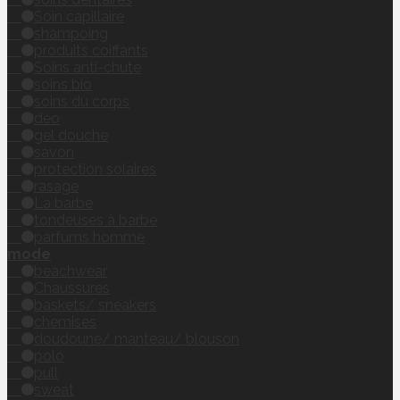
Soin capillaire
shampoing
produits coiffants
Soins anti-chute
soins bio
soins du corps
déo
gel douche
savon
protection solaires
rasage
La barbe
tondeuses à barbe
parfums homme
mode
beachwear
Chaussures
baskets/ sneakers
chemises
doudoune/ manteau/ blouson
polo
pull
sweat