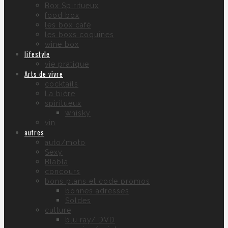
Box Spiritueux
food box
les box café
les boxs coquines
wine box
lifestyle
vie pratique
Arts de vivre
cocktails
La bière
spiritueux
whisky
vin
autres
auto/moto
Sexy
Blabla
concours
bons plans et code promos
bonnes adresses
Soldes
culture
blu ray/ DVD