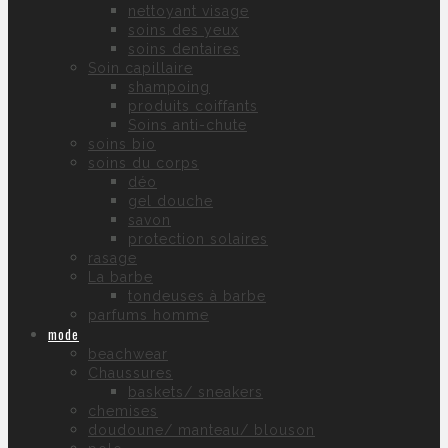
nettoyant visage
soins des yeux
soins dentaires
Soin capillaire
shampoing
produits coiffants
Soins anti-chute
soins bio
soins du corps
déo
gel douche
savon
protection solaires
rasage
La barbe
tondeuses à barbe
parfums homme
mode
beachwear
Chaussures
baskets/ sneakers
chemises
doudoune/ manteau/ blouson