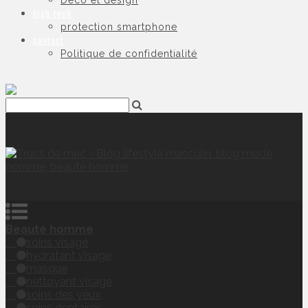
Déco et design
high-tech
protection smartphone
contact
Politique de confidentialité
Beauté homme
soins visage
hydratant visage
masque
nettoyant visage
soins des yeux
soins dentaires